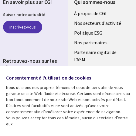
En savoir plus sur CGI
Qui sommes-nous
Useful
À propos de CGI
Suivez notre actualité
links
Nos secteurs d'activité
Inscrivez-vous
FRANCE
Politique ESG
Nos partenaires
Partenaire digital de
l'ASM
Retrouvez-nous sur les
réseaux
Salle de presse
Consentement à l'utilisation de cookies
Social
Fusions
Media
Nous utilisons nos propres témoins et ceux de tiers afin de vous
FRANCE
garantir un site Web fluide et sécurisé. Certains sont nécessaires au
bon fonctionnement de notre site Web et sont activés par défaut.
Ressources
Support
D’autres sont facultatifs et ne sont activés qu’avec votre
consentement afin d’améliorer votre expérience de navigation.
Library
Legal
Articles
Accessibilité
Vous pouvez accepter tous ces témoins, aucun ou certains d’entre
eux.
Links
FRANCE
Blog
Protection des données