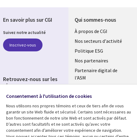
En savoir plus sur CGI
Qui sommes-nous
Useful
À propos de CGI
Suivez notre actualité
links
Nos secteurs d'activité
Inscrivez-vous
FRANCE
Politique ESG
Nos partenaires
Partenaire digital de
l'ASM
Retrouvez-nous sur les
réseaux
Salle de presse
Consentement à l'utilisation de cookies
Social
Fusions
Media
Nous utilisons nos propres témoins et ceux de tiers afin de vous
FRANCE
garantir un site Web fluide et sécurisé. Certains sont nécessaires au
bon fonctionnement de notre site Web et sont activés par défaut.
Ressources
Support
D’autres sont facultatifs et ne sont activés qu’avec votre
consentement afin d’améliorer votre expérience de navigation.
Library
Legal
Articles
Accessibilité
Vous pouvez accepter tous ces témoins, aucun ou certains d’entre