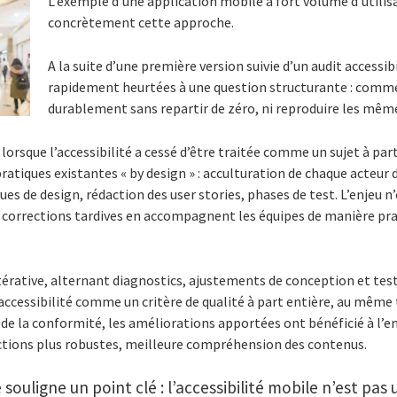
L’exemple d’une application mobile à fort volume d’utilisa
concrètement cette approche.
A la suite d’une première version suivie d’un audit accessibi
rapidement heurtées à une question structurante : comm
durablement sans repartir de zéro, ni reproduire les même
rsque l’accessibilité a cessé d’être traitée comme un sujet à part. 
atiques existantes « by design » : acculturation de chaque acteur 
vues de design, rédaction des user stories, phases de test. L’enjeu n’
es corrections tardives en accompagnent les équipes de manière pr
.
térative, alternant diagnostics, ajustements de conception et test
ccessibilité comme un critère de qualité à part entière, au même 
à de la conformité, les améliorations apportées ont bénéficié à l’e
ractions plus robustes, meilleure compréhension des contenus.
souligne un point clé : l’accessibilité mobile n’est pas 