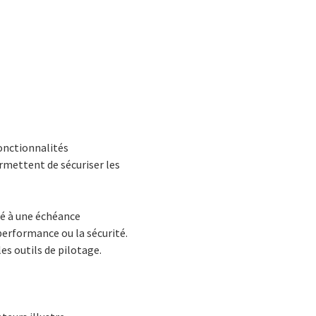
onctionnalités
ermettent de sécuriser les
ié à une échéance
performance ou la sécurité.
les outils de pilotage.