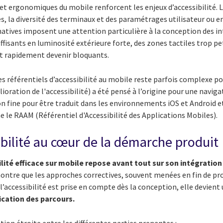
 et ergonomiques du mobile renforcent les enjeux d’accessibilité. La
, la diversité des terminaux et des paramétrages utilisateur ou e
natives imposent une attention particulière à la conception des i
fisants en luminosité extérieure forte, des zones tactiles trop 
nt rapidement devenir bloquants.
des référentiels d’accessibilité au mobile reste parfois complexe p
oration de l'accessibilité) a été pensé à l’origine pour une naviga
n fine pour être traduit dans les environnements iOS et Android e
 le RAAM (Référentiel d'Accessibilité des Applications Mobiles).
sibilité au cœur de la démarche produit
ité efficace sur mobile repose avant tout sur son intégration
montre que les approches correctives, souvent menées en fin de pro
e l’accessibilité est prise en compte dès la conception, elle devient
fication des parcours.
ion étroite entre les différentes parties prenantes :