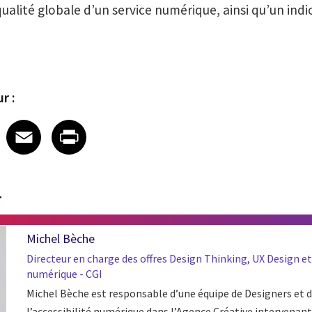
 qualité globale d’un service numérique, ainsi qu’un ind
r :
 on LinkedIn
icle on X
e article on Facebook
Share article on Email
Share article on Print
Facebook
Email
Print
T
Michel Bèche
Directeur en charge des offres Design Thinking, UX Design et
numérique - CGI
Michel Bèche est responsable d’une équipe de Designers et d
l’accessibilité numérique dans l’Agence Créative intervenant