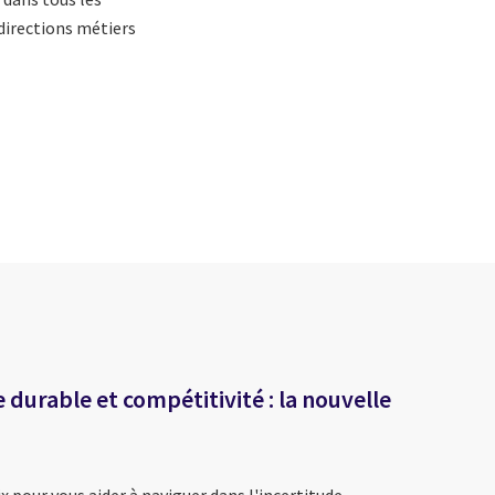
directions métiers
e durable et compétitivité : la nouvelle
x pour vous aider à naviguer dans l'incertitude,