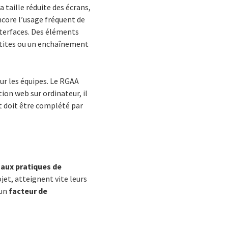
 taille réduite des écrans,
ncore l’usage fréquent de
nterfaces. Des éléments
petites ou un enchaînement
our les équipes. Le RGAA
tion web sur ordinateur, il
t doit être complété par
 aux pratiques de
jet, atteignent vite leurs
 un
facteur de