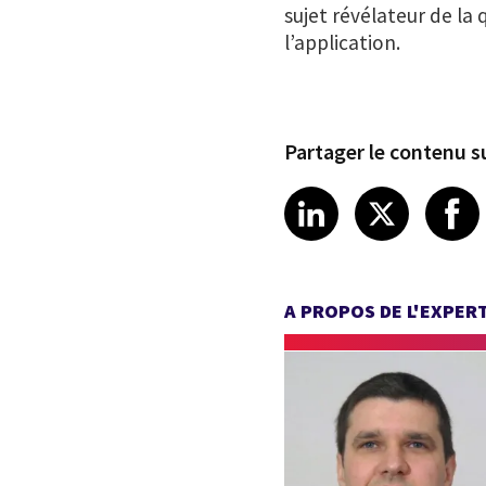
sujet révélateur de la
l’application.
Partager le contenu su
Share article
Share art
Shar
LinkedIn
X
A PROPOS DE L'EXPER