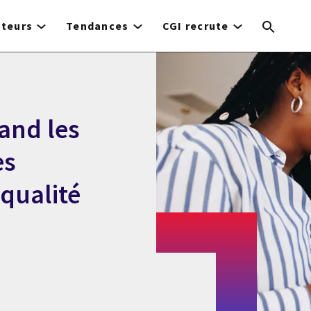
cteurs
Tendances
CGI recrute
uand les
es
 qualité