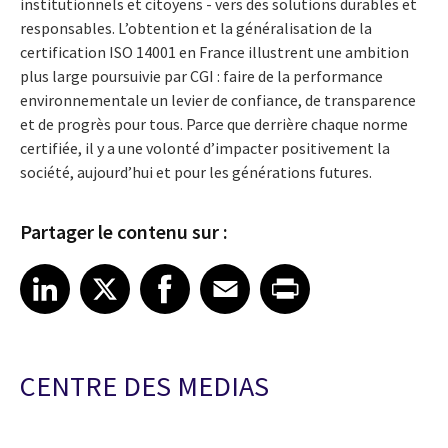
institutionnels et citoyens - vers des solutions durables et
responsables. L’obtention et la généralisation de la
certification ISO 14001 en France illustrent une ambition
plus large poursuivie par CGI : faire de la performance
environnementale un levier de confiance, de transparence
et de progrès pour tous. Parce que derrière chaque norme
certifiée, il y a une volonté d’impacter positivement la
société, aujourd’hui et pour les générations futures.
Partager le contenu sur :
Share article on LinkedIn
Share article on X
Share article on Facebook
Share article on Email
Share article on Print
LinkedIn
X
Facebook
Email
Print
CENTRE DES MEDIAS