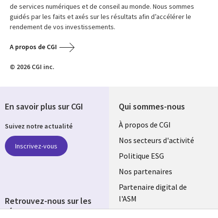
de services numériques et de conseil au monde. Nous sommes
guidés par les faits et axés sur les résultats afin d’accélérer le
rendement de vos investissements.
A propos de CGI
© 2026 CGI inc.
En savoir plus sur CGI
Qui sommes-nous
Useful
À propos de CGI
Suivez notre actualité
links
Nos secteurs d'activité
Inscrivez-vous
FRANCE
Politique ESG
Nos partenaires
Partenaire digital de
l'ASM
Retrouvez-nous sur les
réseaux
Salle de presse