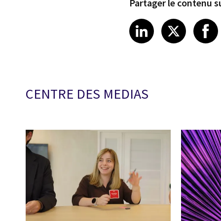
Partager le contenu su
Share article
Share art
Shar
LinkedIn
X
CENTRE DES MEDIAS