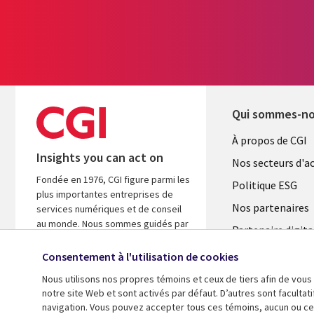
Qui sommes-n
Useful
À propos de CGI
Insights you can act on
links
Nos secteurs d'ac
Fondée en 1976, CGI figure parmi les
FRANCE
Politique ESG
plus importantes entreprises de
Nos partenaires
services numériques et de conseil
au monde. Nous sommes guidés par
Partenaire digita
les faits et axés sur les résultats afin
l'ASM
d’accélérer le rendement de vos
Consentement à l'utilisation de cookies
investissements.
Salle de presse
Nous utilisons nos propres témoins et ceux de tiers afin de vous
Fusions
notre site Web et sont activés par défaut. D’autres sont faculta
A propos de CGI
navigation. Vous pouvez accepter tous ces témoins, aucun ou cer