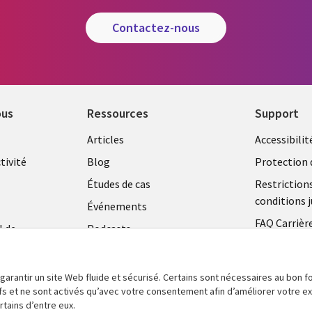
contactez-nous
ous
Ressources
Support
Library
Legal
Articles
Accessibilit
Links
FRANC
tivité
Blog
Protection 
FRANCE
Études de cas
Restriction
conditions j
Événements
FAQ Carrièr
l de
Podcasts
Centre de g
Points de vue
témoins
Vidéos
 garantir un site Web fluide et sécurisé. Certains sont nécessaires au bon
tifs et ne sont activés qu’avec votre consentement afin d’améliorer votre 
En voir plus
tains d’entre eux.