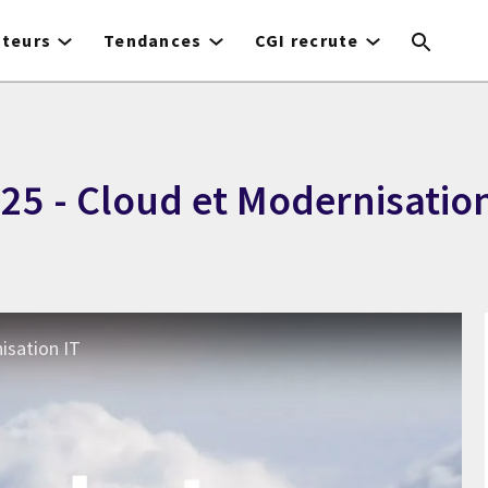
cteurs
Tendances
CGI recrute
025 - Cloud et Modernisation
isation IT