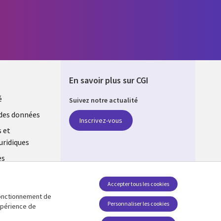
En savoir plus sur CGI
é
Suivez notre actualité
E
des données
Inscrivez-vous
s et
uridiques
es
estion des
Accepter tous les cookies
 fonctionnement de
Retrouvez-nous sur les réseaux
Personnaliser les cookies
expérience de