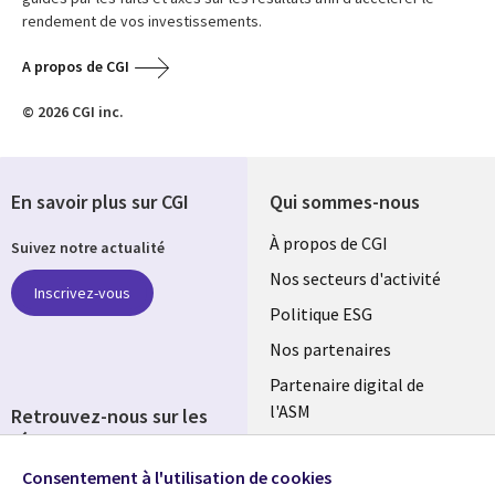
rendement de vos investissements.
A propos de CGI
© 2026 CGI inc.
En savoir plus sur CGI
Qui sommes-nous
Useful
À propos de CGI
Suivez notre actualité
links
Nos secteurs d'activité
Inscrivez-vous
FRANCE
Politique ESG
Nos partenaires
Partenaire digital de
l'ASM
Retrouvez-nous sur les
réseaux
Salle de presse
Consentement à l'utilisation de cookies
Social
Fusions