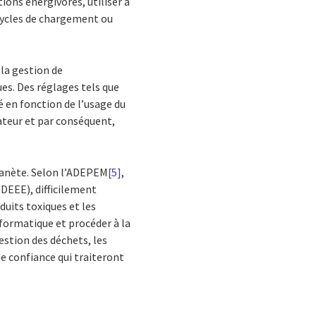
ions énergivores, utiliser à
s cycles de chargement ou
 la gestion de
ues. Des réglages tels que
 en fonction de l’usage du
ateur et par conséquent,
lanète. Selon l’ADEPEM
[5]
,
(DEEE), difficilement
uits toxiques et les
nformatique et procéder à la
estion des déchets, les
de confiance qui traiteront