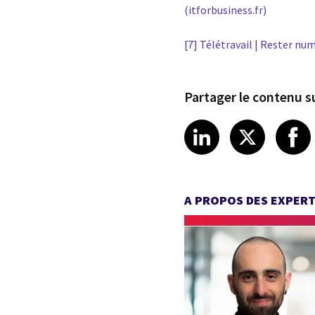
(itforbusiness.fr)
[7]
Télétravail | Rester nu
Partager le contenu su
Share article
Share art
Shar
LinkedIn
X
A PROPOS DES EXPER