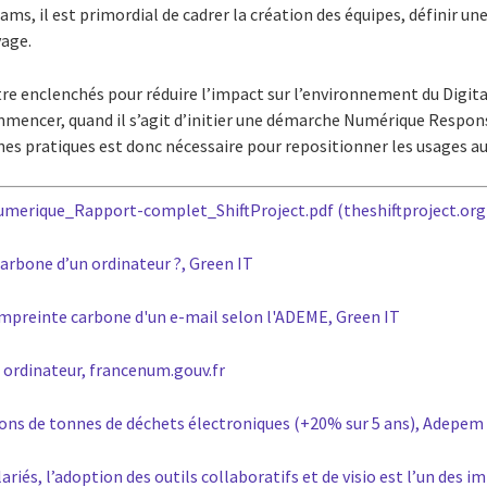
ms, il est primordial de cadrer la création des équipes, définir u
yage.
tre enclenchés pour réduire l’impact sur l’environnement du Digital
commencer, quand il s’agit d’initier une démarche Numérique Respo
 pratiques est donc nécessaire pour repositionner les usages au
umerique_Rapport-complet_ShiftProject.pdf (theshiftproject.org
carbone d’un ordinateur ?, Green IT
mpreinte carbone d'un e-mail selon l'ADEME, Green IT
 ordinateur, francenum.gouv.fr
lions de tonnes de déchets électroniques (+20% sur 5 ans), Adepem
riés, l’adoption des outils collaboratifs et de visio est l’un des i