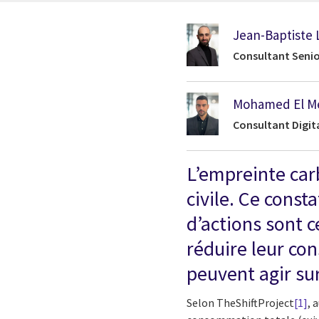
Jean-Baptiste
Consultant Senio
Mohamed El Me
Consultant Digit
L’empreinte car
civile. Ce const
d’actions sont 
réduire leur c
peuvent agir sur
Selon TheShiftProject
[1]
, 