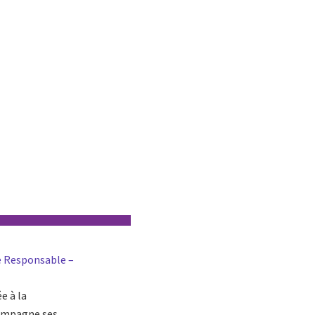
e Responsable –
e à la
compagne ses