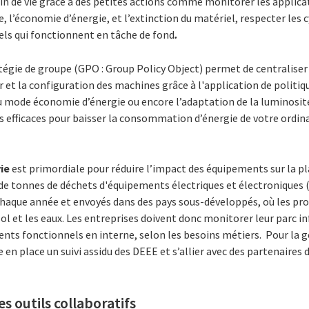
 fin de vie grâce à des petites actions comme monitorer les applicat
le, l’économie d’énergie, et l’extinction du matériel, respecter le
iels qui fonctionnent en tâche de fond
.
tégie de groupe (GPO : Group Policy Object) permet de centraliser
 et la configuration des machines grâce à l'application de politiq
u mode économie d’énergie ou encore l’adaptation de la luminosité
s efficaces pour baisser la consommation d’énergie de votre ordin
vie
est primordiale pour réduire l’impact des équipements sur la p
 de tonnes de déchets d'équipements électriques et électroniques 
chaque année et envoyés dans des pays sous-développés, où les prod
ol et les eaux. Les entreprises doivent donc monitorer leur parc i
nts fonctionnels en interne, selon les besoins métiers. Pour la g
en place un suivi assidu des DEEE et s’allier avec des partenaires 
s outils collaboratifs