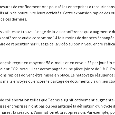
 mesures de confinement ont poussé les entreprises à recourir dans
fs afin de poursuivre leurs activités. Cette expansion rapide des ou
 de ces derniers.
s visibles se trouve l’usage de la visioconférence qui a augmenté 
La conférence audio consomme 14 fois moins de données échangée
aire de repositionner l’usage de la vidéo au bon niveau entre l’effic
rançais reçoit en moyenne 58 e-mails et en envoie 33 par jour. Un
alent CO2 lorsqu’il est accompagné d’une pièce jointe de 1 MO. Po
ns rapides doivent être mises en place. Le nettoyage régulier de s
s mails envoyés ou encore le partage de documents via un lien clo
s de collaboration telles que Teams a significativement augmenté 
es entreprises n’ont pas ou peu anticipé la définition d’un cycle de
ases : la création, l’animation et la suppression. Par exemple, p