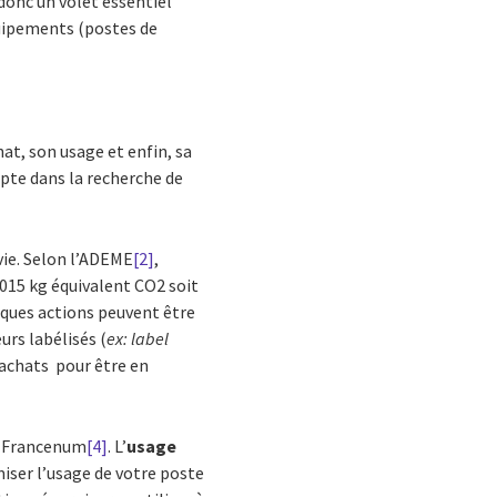
donc un volet essentiel
uipements (postes de
at, son usage et enfin, sa
mpte dans la recherche de
vie. Selon l’ADEME
[2]
,
1015 kg équivalent CO2 soit
elques actions peuvent être
rs labélisés (
ex: label
 achats pour être en
on Francenum
[4]
. L’
usage
imiser l’usage de votre poste