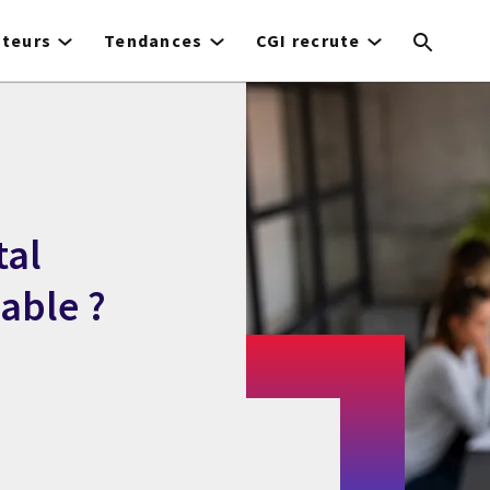
cteurs
Tendances
CGI recrute
tal
able ?