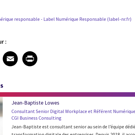
mérique responsable - Label Numérique Responsable (label-nr.fr)
r :
 on LinkedIn
icle on X
e article on Facebook
Share article on Email
Share article on Print
Facebook
Email
Print
TS
Jean-Baptiste Lowes
Consultant Senior Digital Workplace et Référent Numériqu
CGI Business Consulting
Jean-Baptiste est consultant senior au sein de l’équipe dédié
transformation digitale des entreprises. Depuis 2018, il ac