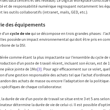
des data centers et des réseaux). Le Digital Workplace constitue 
iété et de responsabilité numérique regroupant notamment les éq
t les outils collaboratifs (intranet, mails, GED, etc.).
 vie des équipements
e d’un
cycle de vie
qui se décompose en trois grandes phases : l’ach
 elles possède un impact environnemental qui doit être pris en co
rbone de la DSI.
dérée comme étant la plus impactante sur l’ensemble du cycle de 
roduction d’un poste de travail récent, incluant son écran, est de 
ne pièce jointe de 1Mo
[3]
. Pour agir efficacement sur ce volet, qu
n d’une gestion responsable des achats tel que l’achat d’ordinateu
abandon des achats de masse ou encore l’adaptation de la politique
 spécifiques de chaque collaborateur.
la durée de vie d’un poste de travail se situe entre 3 et 5 ans sel
inateur détermine la durée de vie de celui-ci. Il est possible d’opt