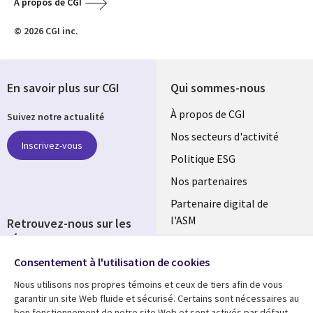
A propos de CGI
© 2026 CGI inc.
En savoir plus sur CGI
Qui sommes-nous
Useful
À propos de CGI
Suivez notre actualité
links
Nos secteurs d'activité
Inscrivez-vous
FRANCE
Politique ESG
Nos partenaires
Partenaire digital de
l'ASM
Retrouvez-nous sur les
réseaux
Salle de presse
Consentement à l'utilisation de cookies
Social
Fusions
Media
Nous utilisons nos propres témoins et ceux de tiers afin de vous
FRANCE
garantir un site Web fluide et sécurisé. Certains sont nécessaires au
bon fonctionnement de notre site Web et sont activés par défaut.