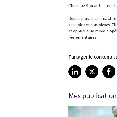
Christine Brocard est en ch
Depuis plus de 20 ans, Chri
sensibles et complexes. Ell
et appliquer le modèle opér
réglementaires.
Partager le contenu su
Share article
Share art
Shar
LinkedIn
X
Mes publication