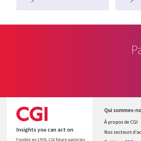
P
Qui sommes-n
Useful
À propos de CGI
Insights you can act on
links
Nos secteurs d'ac
Fondée en 1976, CGI figure parmi les