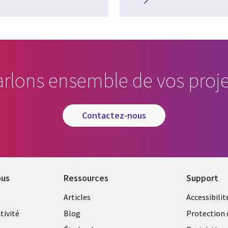
arlons ensemble de vos proje
contactez-nous
ous
Ressources
Support
Library
Legal
Articles
Accessibilit
Links
FRANC
tivité
Blog
Protection 