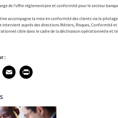
arge de l’offre réglementaire et conformité pour le secteur banqu
stine accompagne la mise en conformité des clients via le pilotage
e intervient auprès des directions Métiers, Risques, Conformité et D
ationnel cible dans le cadre de la déclinaison opérationnelle et t
r :
 on LinkedIn
icle on X
e article on Facebook
Share article on Email
Share article on Print
Facebook
Email
Print
s