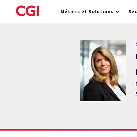
Skip
to
Métiers et Solutions
Se
main
content