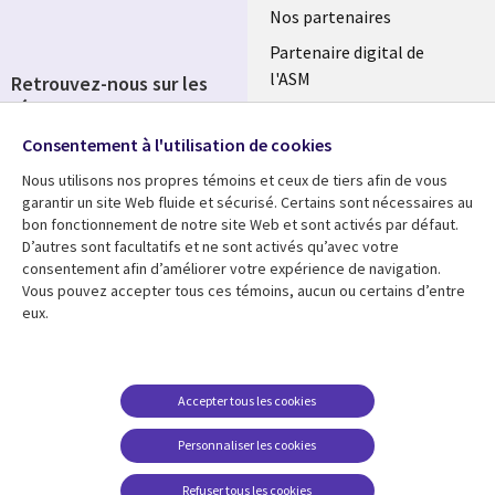
Nos partenaires
Partenaire digital de
l'ASM
Retrouvez-nous sur les
réseaux
Salle de presse
Consentement à l'utilisation de cookies
Social
Fusions
Media
Nous utilisons nos propres témoins et ceux de tiers afin de vous
FRANCE
garantir un site Web fluide et sécurisé. Certains sont nécessaires au
bon fonctionnement de notre site Web et sont activés par défaut.
Ressources
Support
D’autres sont facultatifs et ne sont activés qu’avec votre
consentement afin d’améliorer votre expérience de navigation.
Library
Legal
Articles
Accessibilité
Vous pouvez accepter tous ces témoins, aucun ou certains d’entre
eux.
Links
FRANCE
Blog
Protection des données
FRANCE
Études de cas
Restrictions et
conditions juridiques
Événements
Accepter tous les cookies
FAQ Carrières
Podcasts
Personnaliser les cookies
Centre de gestion des
Points de vue
témoins
Refuser tous les cookies