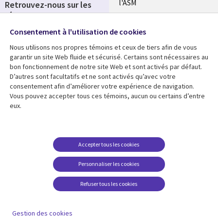
l'ASM
Retrouvez-nous sur les
réseaux
Salle de presse
Consentement à l'utilisation de cookies
Social
Fusions
Media
Nous utilisons nos propres témoins et ceux de tiers afin de vous
FRANCE
garantir un site Web fluide et sécurisé. Certains sont nécessaires au
bon fonctionnement de notre site Web et sont activés par défaut.
Ressources
Support
D’autres sont facultatifs et ne sont activés qu’avec votre
consentement afin d’améliorer votre expérience de navigation.
Library
Legal
Articles
Accessibilité
Vous pouvez accepter tous ces témoins, aucun ou certains d’entre
eux.
Links
FRANCE
Blog
Protection des données
FRANCE
Études de cas
Restrictions et
conditions juridiques
Événements
Accepter tous les cookies
FAQ Carrières
Podcasts
Personnaliser les cookies
Centre de gestion des
Points de vue
témoins
Refuser tous les cookies
Vidéos
En voir plus
Gestion des cookies