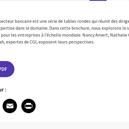
ecteur bancaire est une série de tables rondes qui réunit des diri
xpertise dans le domaine. Dans cette brochure, nous explorons le s
pour les entreprises à l’échelle mondiale. Nancy Amert, Nathalie
h, expertes de CGI, exposent leurs perspectives.
PDF
r :
edIn
 X
re on Facebook
Share on Email
Share on Print
Facebook
Email
Print