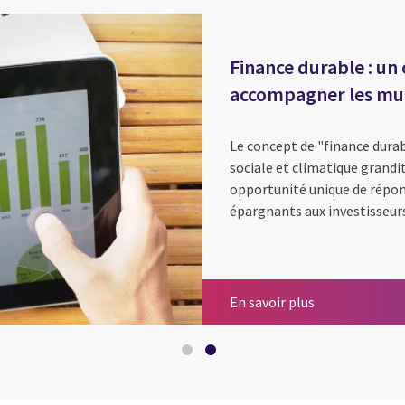
Finance durable : u
accompagner les mu
Le concept de "finance durab
sociale et climatique grandi
opportunité unique de répon
épargnants aux investisseurs
Finov : Table R
Finance durab
En savoir plus