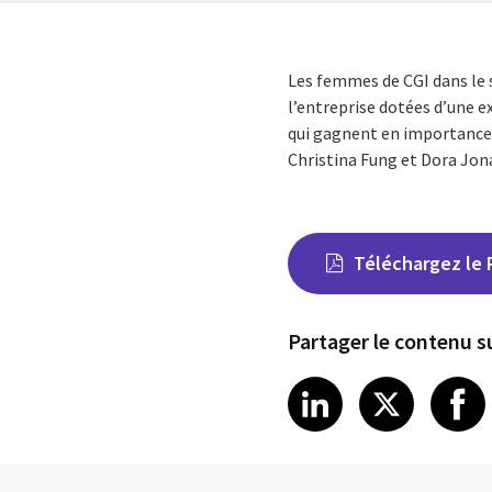
Les femmes de CGI dans le s
l’entreprise dotées d’une e
qui gagnent en importance 
Christina Fung et Dora Jona
Téléchargez le 
Partager le contenu su
Share on Link
Share on
Sha
LinkedIn
X