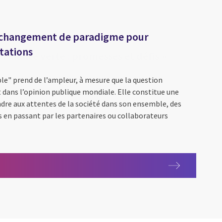
n changement de paradigme pour
tations
le" prend de l’ampleur, à mesure que la question
t dans l’opinion publique mondiale. Elle constitue une
dre aux attentes de la société dans son ensemble, des
 en passant par les partenaires ou collaborateurs
onde « Finance verte : promesses et défis »
le : un changement de paradigme pour accompagner les mutation