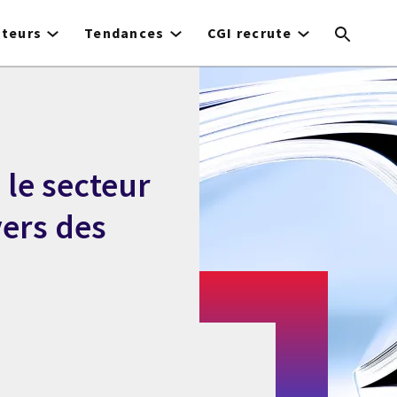
cteurs
Tendances
CGI recrute
le secteur
vers des