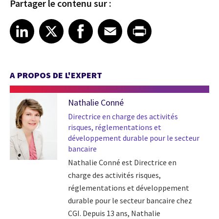
Partager le contenu sur :
Share article on LinkedIn
Share article on X
Share article on Facebook
Share article on Email
Share article on Print
LinkedIn
X
Facebook
Email
Print
A PROPOS DE L'EXPERT
Nathalie Conné
Directrice en charge des activités
risques, réglementations et
développement durable pour le secteur
bancaire
Nathalie Conné est Directrice en
charge des activités risques,
réglementations et développement
durable pour le secteur bancaire chez
CGI. Depuis 13 ans, Nathalie