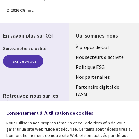
© 2026 CGI inc.
En savoir plus sur CGI
Qui sommes-nous
Useful
À propos de CGI
Suivez notre actualité
links
Nos secteurs d'activité
Inscrivez-vous
FRANCE
Politique ESG
Nos partenaires
Partenaire digital de
l'ASM
Retrouvez-nous sur les
réseaux
Salle de presse
Consentement à l'utilisation de cookies
Social
Fusions
Media
Nous utilisons nos propres témoins et ceux de tiers afin de vous
FRANCE
garantir un site Web fluide et sécurisé. Certains sont nécessaires au
bon fonctionnement de notre site Web et sont activés par défaut.