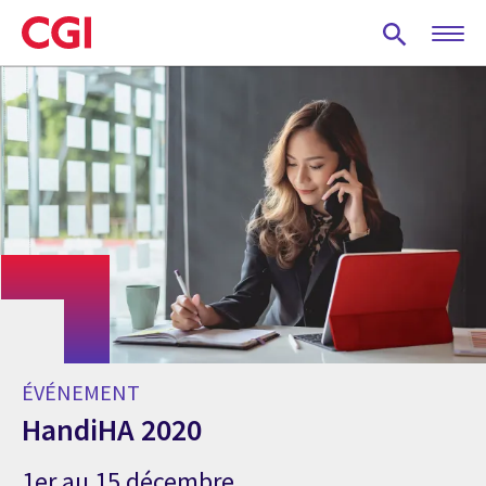
Skip
to
main
content
ÉVÉNEMENT
HandiHA 2020
1er au 15 décembre