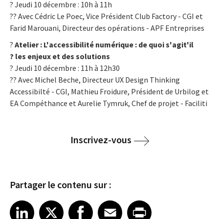
? Jeudi 10 décembre : 10h à 11h
?‍? Avec Cédric Le Poec, Vice Président Club Factory - CGI et
Farid Marouani, Directeur des opérations - APF Entreprises
?
Atelier : L'accessibilité numérique : de quoi s'agit'il
? les enjeux et des solutions
? Jeudi 10 décembre : 11h à 12h30
?‍? Avec Michel Beche, Directeur UX Design Thinking
Accessibilté - CGI, Mathieu Froidure, Président de Urbilog et
EA Compéthance et Aurelie Tymruk, Chef de projet - Faciliti
Inscrivez-vous
Partager le contenu sur :
Share article on LinkedIn
Share article on X
Share article on Facebook
Share article on Email
Share article on Print
LinkedIn
X
Facebook
Email
Print