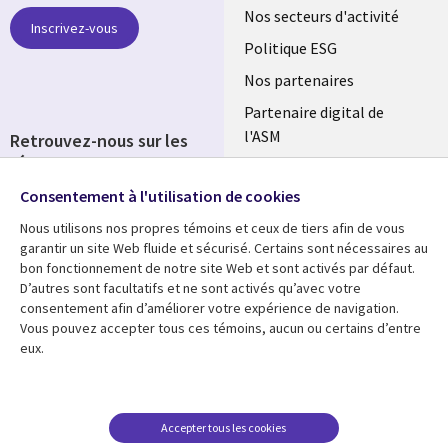
links
Nos secteurs d'activité
Inscrivez-vous
FRANCE
Politique ESG
Nos partenaires
Partenaire digital de
l'ASM
Retrouvez-nous sur les
réseaux
Salle de presse
Consentement à l'utilisation de cookies
Social
Fusions
Media
Nous utilisons nos propres témoins et ceux de tiers afin de vous
FRANCE
garantir un site Web fluide et sécurisé. Certains sont nécessaires au
bon fonctionnement de notre site Web et sont activés par défaut.
Ressources
Support
D’autres sont facultatifs et ne sont activés qu’avec votre
consentement afin d’améliorer votre expérience de navigation.
Library
Legal
Articles
Accessibilité
Vous pouvez accepter tous ces témoins, aucun ou certains d’entre
eux.
Links
FRANCE
Blog
Protection des données
FRANCE
Études de cas
Restrictions et
conditions juridiques
Événements
Accepter tous les cookies
FAQ Carrières