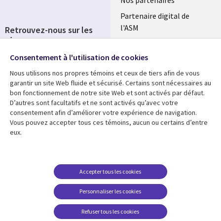
Nos partenaires
Partenaire digital de
l'ASM
Retrouvez-nous sur les
réseaux
Salle de presse
Consentement à l'utilisation de cookies
Social
Fusions
Media
Nous utilisons nos propres témoins et ceux de tiers afin de vous
FRANCE
garantir un site Web fluide et sécurisé. Certains sont nécessaires au
bon fonctionnement de notre site Web et sont activés par défaut.
Ressources
Support
D’autres sont facultatifs et ne sont activés qu’avec votre
consentement afin d’améliorer votre expérience de navigation.
Library
Legal
Articles
Accessibilité
Vous pouvez accepter tous ces témoins, aucun ou certains d’entre
eux.
Links
FRANCE
Blog
Protection des données
FRANCE
Études de cas
Restrictions et
conditions juridiques
Événements
Accepter tous les cookies
FAQ Carrières
Podcasts
Personnaliser les cookies
Centre de gestion des
Points de vue
témoins
Refuser tous les cookies
Vidéos