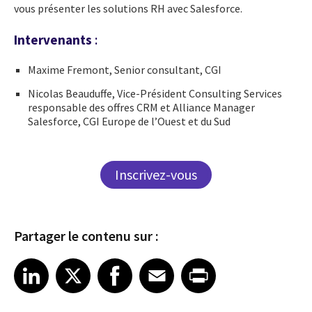
vous présenter les solutions RH avec Salesforce.
Intervenants
:
Maxime Fremont, Senior consultant, CGI
Nicolas Beauduffe, Vice-Président Consulting Services
responsable des offres CRM et Alliance Manager
Salesforce, CGI Europe de l’Ouest et du Sud
Inscrivez-vous
Partager le contenu sur :
Share article on LinkedIn
Share article on X
Share article on Facebook
Share article on Email
Share article on Print
LinkedIn
X
Facebook
Email
Print