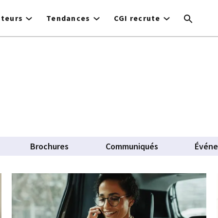
cteurs
Tendances
CGI recrute
Brochures
Communiqués
Évén