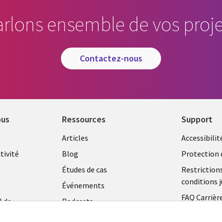
arlons ensemble de vos proje
contactez-nous
ous
Ressources
Support
Library
Legal
Articles
Accessibilit
Links
FRANC
tivité
Blog
Protection 
FRANCE
Études de cas
Restriction
conditions j
Événements
FAQ Carrièr
l de
Podcasts
Centre de g
Points de vue