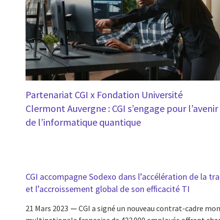
Partenariat CGI x Fondation Université
Clermont Auvergne : CGI s’engage pour l’avenir
de l’informatique quantique
CGI accompagne Sodexo dans l’accélération de la tra
et l’accroissement global de son efficacité TI
21 Mars 2023
CGI a signé un nouveau contrat-cadre mond
multinationale française de 422 000 employés offrant chaq