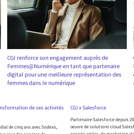
CGI renforce son engagement auprès de
Femmes@Numérique en tant que partenaire
digital pour une meilleure représentation des
femmes dans le numérique
nsformation de ses activités
CGI x Salesforce
Partenaire Salesforce depuis 2
œuvre de solutions cloud Sales
ial de cinq ans avec Sodexo,
projets agiles, de marketing cl
ue jour des services de