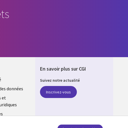
ts
En savoir plus sur CGI
é
Suivez notre actualité
E
des données
Inscrivez-vous
s et
uridiques
es
estion des