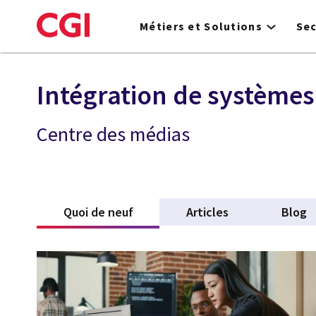
Skip
to
Métiers et Solutions
Se
main
content
Intégration de systèmes
Centre des médias
Quoi de neuf
(active tab)
Articles
Blog