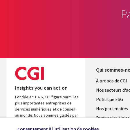
P
Qui sommes-n
Useful
À propos de CGI
Insights you can act on
links
Nos secteurs d'ac
Fondée en 1976, CGI figure parmi les
FRANCE
Politique ESG
plus importantes entreprises de
Nos partenaires
services numériques et de conseil
au monde. Nous sommes guidés par
Partenaire digita
les faits et axés sur les résultats afin
l'ASM
d’accélérer le rendement de vos
Consentement à l'utilisation de cookies