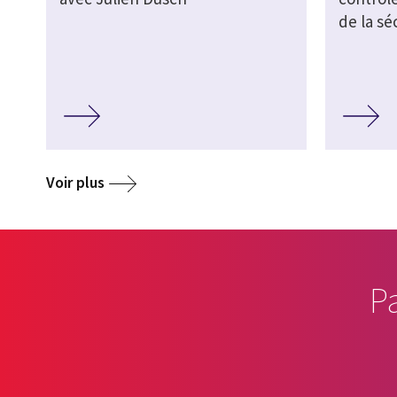
de la sé
Voir plus
P