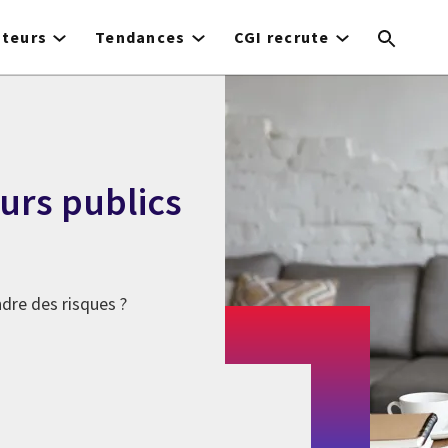
cteurs
Tendances
CGI recrute
urs publics
ndre des risques ?