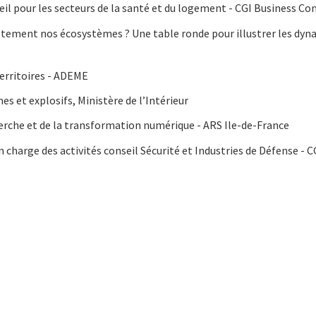
eil pour les secteurs de la santé et du logement - CGI Business Co
rètement nos écosystèmes ? Une table ronde pour illustrer les dyna
erritoires - ADEME
 et explosifs, Ministère de l’Intérieur
herche et de la transformation numérique - ARS Ile-de-France
n charge des activités conseil Sécurité et Industries de Défense - 
cebook
n Email
cle on Print