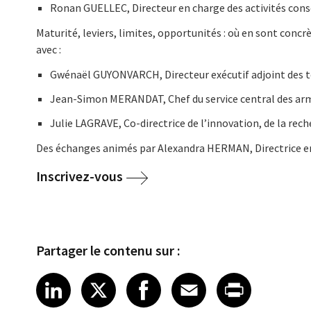
Ronan GUELLEC,
Directeur en charge des activités cons
Maturité, leviers, limites, opportunités : où en sont conc
avec :
Gwénaël GUYONVARCH, Directeur exécutif adjoint des t
Jean-Simon MERANDAT, Chef du service central des armes
Julie LAGRAVE, Co-directrice de l’innovation, de la rec
Des échanges animés par Alexandra HERMAN,
Directrice e
Inscrivez-vous
Partager le contenu sur :
Share article on LinkedIn
Share article on X
Share article on Fa
Share article o
Share arti
LinkedIn
X
Facebook
Email
Print