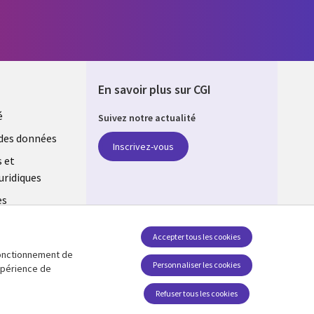
En savoir plus sur CGI
é
Suivez notre actualité
E
des données
Inscrivez-vous
s et
uridiques
es
estion des
Accepter tous les cookies
 fonctionnement de
Retrouvez-nous sur les réseaux
Personnaliser les cookies
expérience de
Social Media FRANCE
Refuser tous les cookies