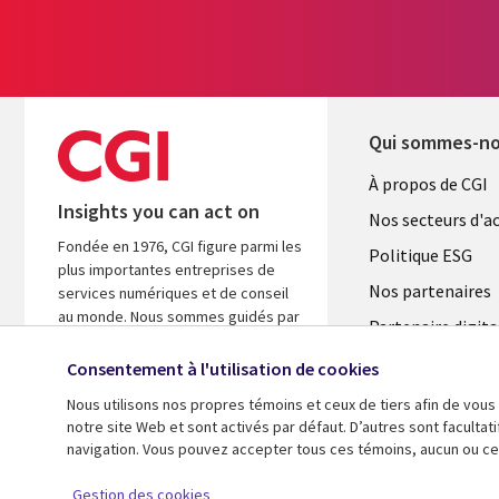
Qui sommes-n
Useful
À propos de CGI
Insights you can act on
links
Nos secteurs d'ac
Fondée en 1976, CGI figure parmi les
FRANCE
Politique ESG
plus importantes entreprises de
Nos partenaires
services numériques et de conseil
au monde. Nous sommes guidés par
Partenaire digita
les faits et axés sur les résultats afin
l'ASM
d’accélérer le rendement de vos
Consentement à l'utilisation de cookies
investissements.
Salle de presse
Nous utilisons nos propres témoins et ceux de tiers afin de vous
Fusions
notre site Web et sont activés par défaut. D’autres sont faculta
A propos de CGI
navigation. Vous pouvez accepter tous ces témoins, aucun ou cer
© 2026 CGI inc.
Gestion des cookies