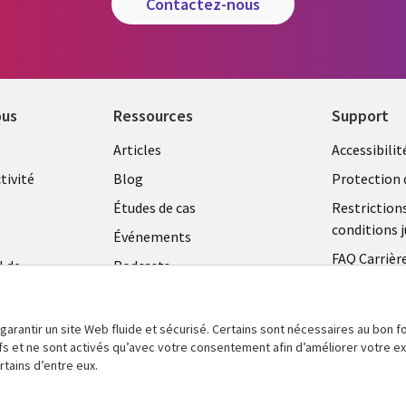
contactez-nous
ous
Ressources
Support
Library
Legal
Articles
Accessibilit
Links
FRANC
tivité
Blog
Protection 
FRANCE
Études de cas
Restriction
conditions j
Événements
FAQ Carrièr
l de
Podcasts
Centre de g
Points de vue
témoins
Vidéos
 garantir un site Web fluide et sécurisé. Certains sont nécessaires au bon
tifs et ne sont activés qu’avec votre consentement afin d’améliorer votre 
En voir plus
tains d’entre eux.