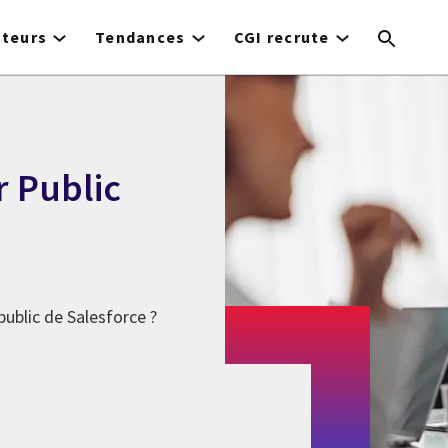
cteurs
Tendances
CGI recrute
r Public
public de Salesforce ?