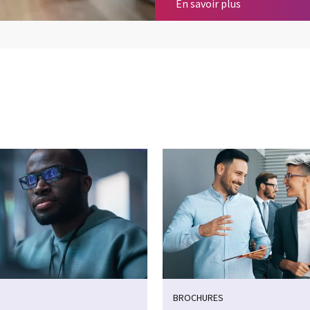
CGI x Salesfor
En savoir plus
BROCHURES