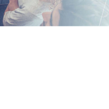
cebook
n Email
cle on Print