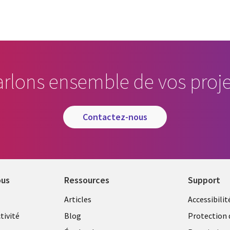
arlons ensemble de vos proje
contactez-nous
ous
Ressources
Support
Library
Legal
Articles
Accessibilit
Links
FRANC
tivité
Blog
Protection 