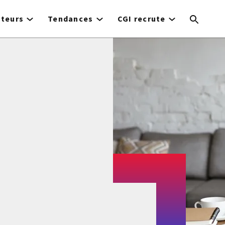
cteurs
Tendances
CGI recrute