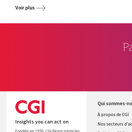
Voir plus
P
Qui sommes-n
Useful
À propos de CGI
Insights you can act on
links
Nos secteurs d'ac
Fondée en 1976, CGI figure parmi les