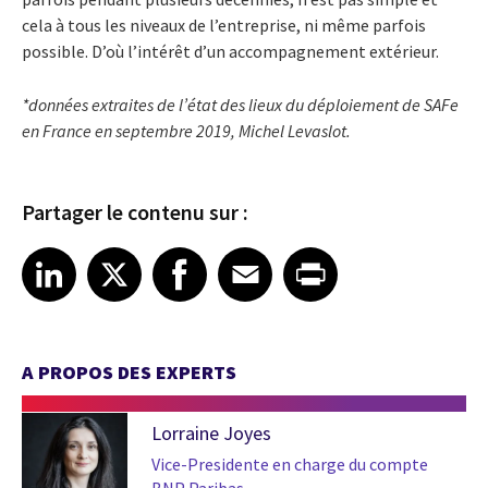
cela à tous les niveaux de l’entreprise, ni même parfois
possible. D’où l’intérêt d’un accompagnement extérieur.
*données extraites de l’état des lieux du déploiement de SAFe
en France en septembre 2019, Michel Levaslot.
Partager le contenu sur :
Share article on LinkedIn
Share article on X
Share article on Facebook
Share article on Email
Share article on Print
LinkedIn
X
Facebook
Email
Print
A PROPOS DES EXPERTS
Lorraine Joyes
Vice-Presidente en charge du compte
BNP Paribas