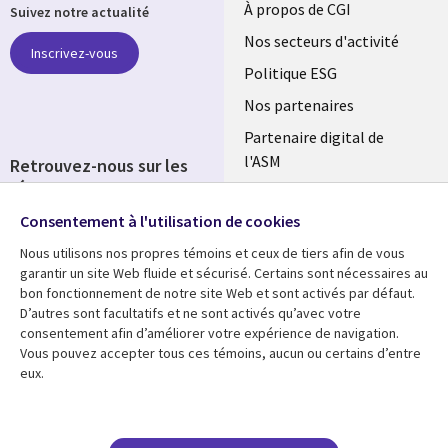
Useful
À propos de CGI
Suivez notre actualité
links
Nos secteurs d'activité
Inscrivez-vous
FRANCE
Politique ESG
Nos partenaires
Partenaire digital de
l'ASM
Retrouvez-nous sur les
réseaux
Salle de presse
Consentement à l'utilisation de cookies
Social
Fusions
Media
Nous utilisons nos propres témoins et ceux de tiers afin de vous
FRANCE
garantir un site Web fluide et sécurisé. Certains sont nécessaires au
bon fonctionnement de notre site Web et sont activés par défaut.
Ressources
Support
D’autres sont facultatifs et ne sont activés qu’avec votre
consentement afin d’améliorer votre expérience de navigation.
Library
Legal
Articles
Accessibilité
Vous pouvez accepter tous ces témoins, aucun ou certains d’entre
eux.
Links
FRANCE
Blog
Protection des données
FRANCE
Études de cas
Restrictions et
conditions juridiques
Événements