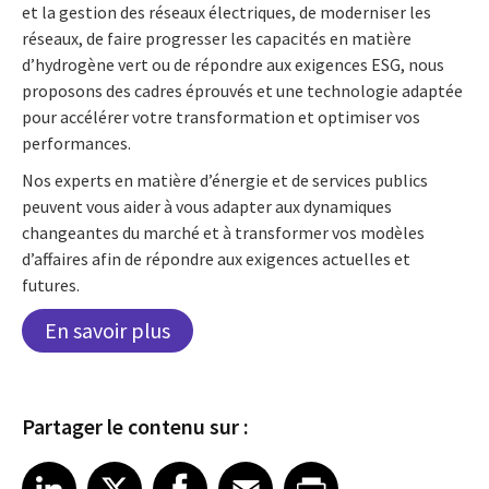
et la gestion des réseaux électriques, de moderniser les
réseaux, de faire progresser les capacités en matière
d’hydrogène vert ou de répondre aux exigences ESG, nous
proposons des cadres éprouvés et une technologie adaptée
pour accélérer votre transformation et optimiser vos
performances.
Nos experts en matière d’énergie et de services publics
peuvent vous aider à vous adapter aux dynamiques
changeantes du marché et à transformer vos modèles
d’affaires afin de répondre aux exigences actuelles et
futures.
En savoir plus
Partager le contenu sur :
Share article on LinkedIn
Share article on X
Share article on Facebook
Share article on Email
Share article on Print
LinkedIn
X
Facebook
Email
Print