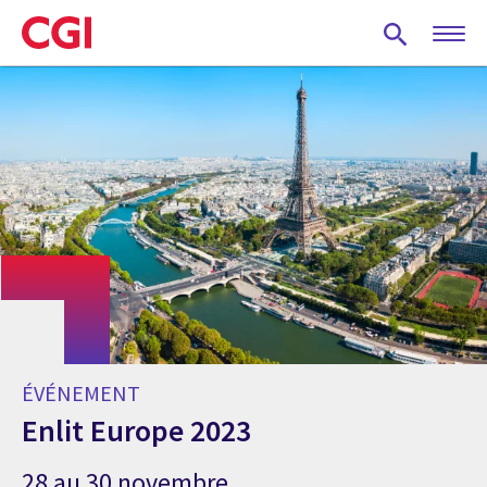
Skip
to
main
content
ÉVÉNEMENT
Enlit Europe 2023
28 au 30 novembre