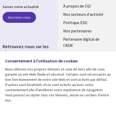
Useful
À propos de CGI
Suivez notre actualité
links
Nos secteurs d'activité
Inscrivez-vous
FRANCE
Politique ESG
Nos partenaires
Partenaire digital de
l'ASM
Retrouvez-nous sur les
réseaux
Salle de presse
Consentement à l'utilisation de cookies
Social
Fusions
Media
Nous utilisons nos propres témoins et ceux de tiers afin de vous
FRANCE
garantir un site Web fluide et sécurisé. Certains sont nécessaires au
bon fonctionnement de notre site Web et sont activés par défaut.
Ressources
Support
D’autres sont facultatifs et ne sont activés qu’avec votre
consentement afin d’améliorer votre expérience de navigation.
Library
Legal
Articles
Accessibilité
Vous pouvez accepter tous ces témoins, aucun ou certains d’entre
eux.
Links
FRANCE
Blog
Protection des données
FRANCE
Études de cas
Restrictions et