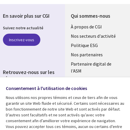
En savoir plus sur CGI
Qui sommes-nous
Useful
À propos de CGI
Suivez notre actualité
links
Nos secteurs d'activité
Inscrivez-vous
FRANCE
Politique ESG
Nos partenaires
Partenaire digital de
l'ASM
Retrouvez-nous sur les
réseaux
Salle de presse
Consentement à l'utilisation de cookies
Social
Fusions
Media
Nous utilisons nos propres témoins et ceux de tiers afin de vous
FRANCE
garantir un site Web fluide et sécurisé. Certains sont nécessaires au
bon fonctionnement de notre site Web et sont activés par défaut.
Ressources
Support
D’autres sont facultatifs et ne sont activés qu’avec votre
consentement afin d’améliorer votre expérience de navigation.
Library
Legal
Articles
Accessibilité
Vous pouvez accepter tous ces témoins, aucun ou certains d’entre