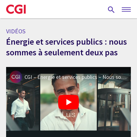
Skip
to
main
content
VIDÉOS
Énergie et services publics : nous
sommes à seulement deux pas
CGI – Énergie et services publics – Nous sommes à seulement deux pas