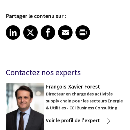
Partager le contenu sur :
Share on LinkedIn
Share on X
Share on Facebook
Share on Email
Share on Print
LinkedIn
X
Facebook
Email
Print
Contactez nos experts
François-Xavier Forest
Directeur en charge des activités
supply chain pour les secteurs Energie
& Utilities - CGI Business Consulting
Voir le profil de l'expert