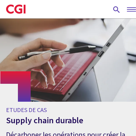
Skip
to
main
content
ETUDES DE CAS
Supply chain durable
Décarboner les opérations pour créer la