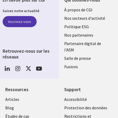
Useful
À propos de CGI
Suivez notre actualité
links
Nos secteurs d'activité
Inscrivez-vous
FRANCE
Politique ESG
Nos partenaires
Partenaire digital de
l'ASM
Retrouvez-nous sur les
réseaux
Salle de presse
Social
Fusions
Media
FRANCE
Ressources
Support
Library
Legal
Articles
Accessibilité
Links
FRANCE
Blog
Protection des données
Études de cas
Restrictions et