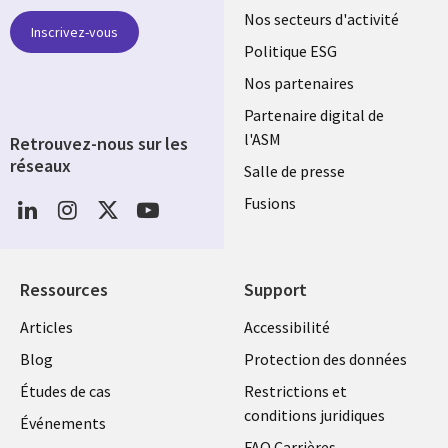
links
Nos secteurs d'activité
Inscrivez-vous
FRANCE
Politique ESG
Nos partenaires
Partenaire digital de
l'ASM
Retrouvez-nous sur les
réseaux
Salle de presse
Social
Fusions
Media
FRANCE
Ressources
Support
Library
Legal
Articles
Accessibilité
Links
FRANCE
Blog
Protection des données
FRANCE
Études de cas
Restrictions et
conditions juridiques
Événements
FAQ Carrières