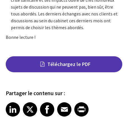
sujets de discussion qui ne peuvent pas, bien sûr, être
tous abordés. Les derniers échanges avec nos clients et
discussions au sein du cabinet ces derniers mois ont
permis de choisir les thèmes abordés.
Bonne lecture !
Téléchargez le PDF
Partager le contenu sur :
Share on LinkedIn
Share on X
Share on Facebook
Share on Email
Share on Print
LinkedIn
X
Facebook
Email
Print