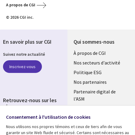
A propos de CGI
© 2026 CGI inc.
En savoir plus sur CGI
Qui sommes-nous
Useful
À propos de CGI
Suivez notre actualité
links
Nos secteurs d'activité
Inscrivez-vous
FRANCE
Politique ESG
Nos partenaires
Partenaire digital de
l'ASM
Retrouvez-nous sur les
réseaux
Salle de presse
Consentement à l'utilisation de cookies
Social
Fusions
Media
Nous utilisons nos propres témoins et ceux de tiers afin de vous
FRANCE
garantir un site Web fluide et sécurisé. Certains sont nécessaires au