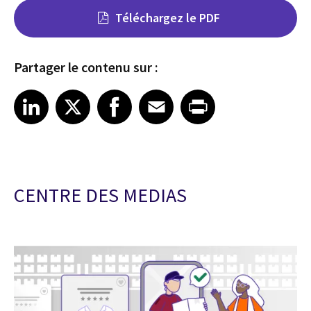
Téléchargez le PDF
Partager le contenu sur :
Share on LinkedIn
Share on X
Share on Facebook
Share on Email
Share on Print
LinkedIn
X
Facebook
Email
Print
CENTRE DES MEDIAS