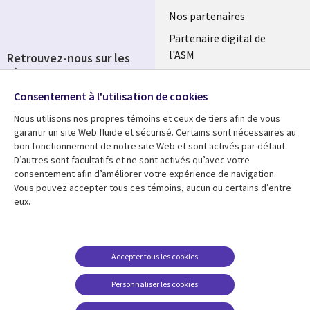
Nos partenaires
Partenaire digital de
l'ASM
Retrouvez-nous sur les
réseaux
Salle de presse
Consentement à l'utilisation de cookies
Social
Fusions
Media
Nous utilisons nos propres témoins et ceux de tiers afin de vous
FRANCE
garantir un site Web fluide et sécurisé. Certains sont nécessaires au
bon fonctionnement de notre site Web et sont activés par défaut.
Ressources
Support
D’autres sont facultatifs et ne sont activés qu’avec votre
consentement afin d’améliorer votre expérience de navigation.
Library
Legal
Articles
Accessibilité
Vous pouvez accepter tous ces témoins, aucun ou certains d’entre
eux.
Links
FRANCE
Blog
Protection des données
FRANCE
Études de cas
Restrictions et
conditions juridiques
Événements
Accepter tous les cookies
FAQ Carrières
Podcasts
Personnaliser les cookies
Centre de gestion des
Points de vue
témoins