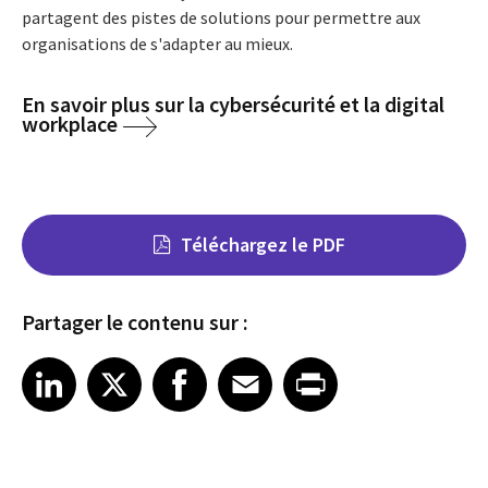
partagent des pistes de solutions pour permettre aux
organisations de s'adapter au mieux.
En savoir plus sur la cybersécurité et la digital
workplace
Téléchargez le PDF
Partager le contenu sur :
Share on LinkedIn
Share on X
Share on Facebook
Share on Email
Share on Print
LinkedIn
X
Facebook
Email
Print