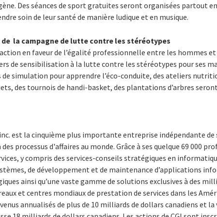
gène. Des séances de sport gratuites seront organisées partout e
ndre soin de leur santé de manière ludique et en musique.
e de la campagne de lutte contre les stéréotypes
 action en faveur de l’égalité professionnelle entre les hommes e
ers de sensibilisation à la lutte contre les stéréotypes pour ses m
rs de simulation pour apprendre l’éco-conduite, des ateliers nutrit
ets, des tournois de handi-basket, des plantations d’arbres seront
inc. est la cinquième plus importante entreprise indépendante de 
 des processus d'affaires au monde. Grâce à ses quelque 69 000 prof
rvices, y compris des services-conseils stratégiques en informat
systèmes, de développement et de maintenance d’applications inf
iques ainsi qu’une vaste gamme de solutions exclusives à des millie
reaux et centres mondiaux de prestation de services dans les Amér
evenus annualisés de plus de 10 milliards de dollars canadiens et la
 18 milliards de dollars canadiens. Les actions de CGI sont inscr