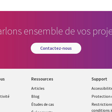
arlons ensemble de vos proje
contactez-nous
ous
Ressources
Support
Library
Legal
Articles
Accessibilit
Links
FRANC
tivité
Blog
Protection 
FRANCE
Études de cas
Restriction
conditions j