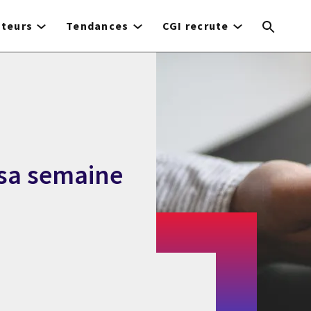
cteurs
Tendances
CGI recrute
 sa semaine