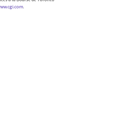
ww.cgi.com
.