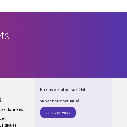
ts
En savoir plus sur CGI
é
Suivez notre actualité
E
des données
Inscrivez-vous
s et
uridiques