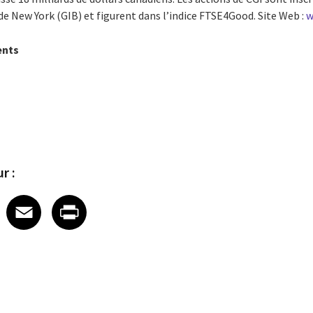
e de New York (GIB) et figurent dans l’indice FTSE4Good. Site Web :
w
ents
r :
 on LinkedIn
icle on X
e article on Facebook
Share article on Email
Share article on Print
Facebook
Email
Print