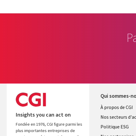
P
Qui sommes-n
Useful
À propos de CGI
Insights you can act on
links
Nos secteurs d'ac
Fondée en 1976, CGI figure parmi les
FRANCE
Politique ESG
plus importantes entreprises de