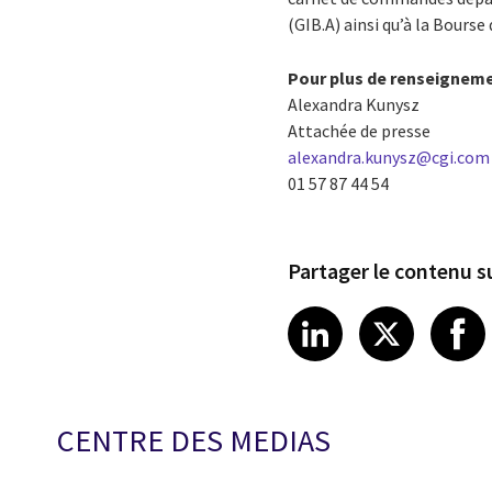
(GIB.A) ainsi qu’à la Bours
Pour plus de renseignem
Alexandra Kunysz
Attachée de presse
alexandra.kunysz@cgi.com
01 57 87 44 54
Partager le contenu su
Share article
Share art
Shar
LinkedIn
X
CENTRE DES MEDIAS