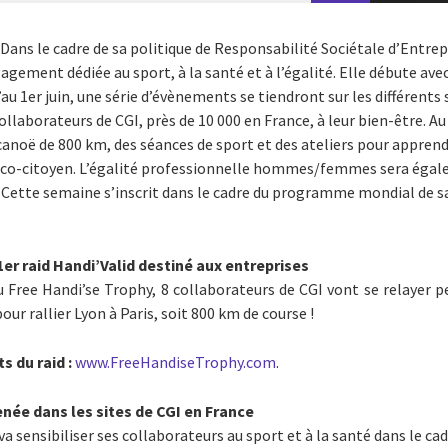
Dans le cadre de sa politique de Responsabilité Sociétale d’Entrep
gement dédiée au sport, à la santé et à l’égalité. Elle débute avec
au 1er juin, une série d’évènements se tiendront sur les différents 
s collaborateurs de CGI, près de 10 000 en France, à leur bien-être. 
anoë de 800 km, des séances de sport et des ateliers pour apprend
éco-citoyen. L’égalité professionnelle hommes/femmes sera égal
. Cette semaine s’inscrit dans le cadre du programme mondial de sa
1er raid Handi’Valid destiné aux entreprises
 Free Handi’se Trophy, 8 collaborateurs de CGI vont se relayer p
ur rallier Lyon à Paris, soit 800 km de course !
s du raid :
www.FreeHandiseTrophy.com
.
née dans les sites de CGI en France
va sensibiliser ses collaborateurs au sport et à la santé dans le 