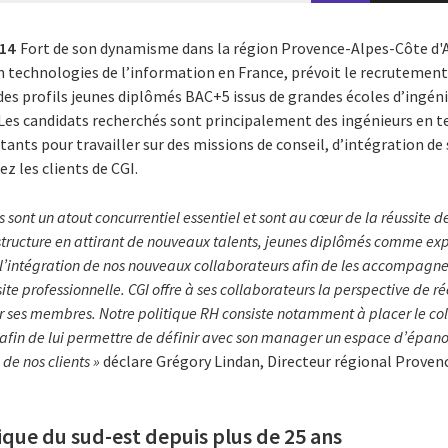
014
Fort de son dynamisme dans la région Provence-Alpes-Côte d'A
n technologies de l’information en France, prévoit le recrutement
des profils jeunes diplômés BAC+5 issus de grandes écoles d’ingén
. Les candidats recherchés sont principalement des ingénieurs en 
tants pour travailler sur des missions de conseil, d’intégration d
ez les clients de CGI.
s sont un atout concurrentiel essentiel et sont au cœur de la réussite d
 structure en attirant de nouveaux talents, jeunes diplômés comme ex
 l’intégration de nos nouveaux collaborateurs afin de les accompagn
te professionnelle. CGI offre à ses collaborateurs la perspective de ré
sur ses membres. Notre politique RH consiste notamment à
placer le co
afin de lui permettre de définir avec son manager un espace d’épan
 de nos clients »
déclare Grégory Lindan, Directeur régional Proven
que du sud-est depuis plus de 25 ans