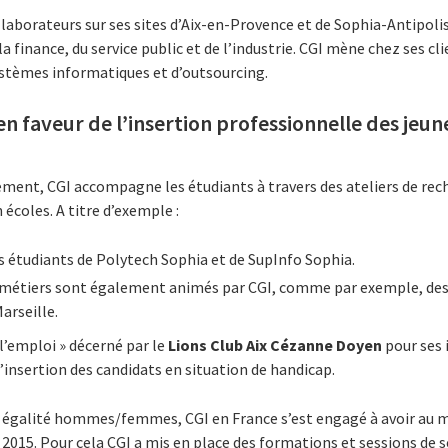
laborateurs sur ses sites d’Aix-en-Provence et de Sophia-Antipolis.
a finance, du service public et de l’industrie. CGI mène chez ses cl
ystèmes informatiques et d’outsourcing.
n faveur de l’insertion professionnelle des jeune
ement, CGI accompagne les étudiants à travers des ateliers de rec
écoles. A titre d’exemple :
es étudiants de Polytech Sophia et de SupInfo Sophia.
 métiers sont également animés par CGI, comme par exemple, des 
arseille.
e l’emploi » décerné par le
Lions Club Aix Cézanne Doyen
pour ses 
l’insertion des candidats en situation de handicap.
d égalité hommes/femmes, CGI en France s’est engagé à avoir au m
2015. Pour cela CGI a mis en place des
formations et sessions de s