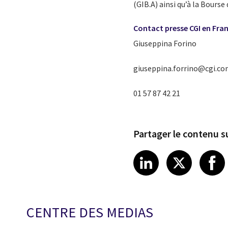
(GIB.A) ainsi qu’à la Bourse
Contact presse CGI en Fran
Giuseppina Forino
giuseppina.forrino@cgi.c
01 57 87 42 21
Partager le contenu su
Share article
Share art
Shar
LinkedIn
X
CENTRE DES MEDIAS