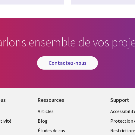
arlons ensemble de vos proje
contactez-nous
ous
Ressources
Support
Library
Legal
Articles
Accessibilit
Links
FRANC
tivité
Blog
Protection 
FRANCE
Études de cas
Restriction