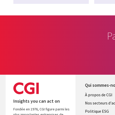
P
Qui sommes-n
Useful
À propos de CGI
Insights you can act on
links
Nos secteurs d'ac
Fondée en 1976, CGI figure parmi les
FRANCE
Politique ESG
plus importantes entreprises de