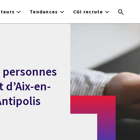
cteurs
Tendances
CGI recrute
0 personnes
t d’Aix-en-
ntipolis