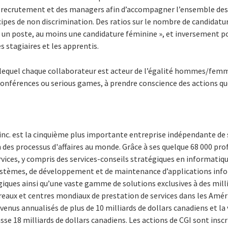
e recrutement et des managers afin d’accompagner l’ensemble des
cipes de non discrimination. Des ratios sur le nombre de candidatu
 à un poste, au moins une candidature féminine », et inversement p
s stagiaires et les apprentis.
n lequel chaque collaborateur est acteur de l’égalité hommes/femm
, conférences ou serious games, à prendre conscience des actions 
inc. est la cinquième plus importante entreprise indépendante de 
 des processus d'affaires au monde. Grâce à ses quelque 68 000 prof
rvices, y compris des services-conseils stratégiques en informat
systèmes, de développement et de maintenance d’applications inf
iques ainsi qu’une vaste gamme de solutions exclusives à des millie
reaux et centres mondiaux de prestation de services dans les Amér
evenus annualisés de plus de 10 milliards de dollars canadiens et la
 18 milliards de dollars canadiens. Les actions de CGI sont inscr