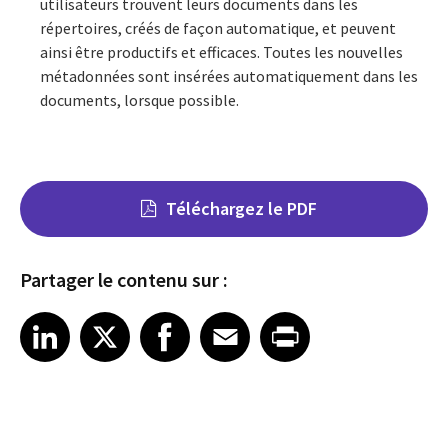
utilisateurs trouvent leurs documents dans les
répertoires, créés de façon automatique, et peuvent
ainsi être productifs et efficaces. Toutes les nouvelles
métadonnées sont insérées automatiquement dans les
documents, lorsque possible.
Téléchargez le PDF
Partager le contenu sur :
Share on LinkedIn
Share on X
Share on Facebook
Share on Email
Share on Print
LinkedIn
X
Facebook
Email
Print