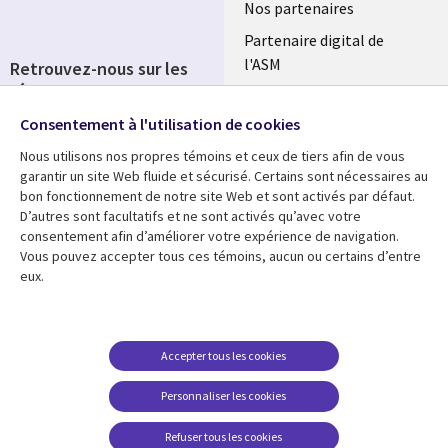
Nos partenaires
Partenaire digital de
l'ASM
Retrouvez-nous sur les
réseaux
Salle de presse
Consentement à l'utilisation de cookies
Social
Fusions
Media
Nous utilisons nos propres témoins et ceux de tiers afin de vous
FRANCE
garantir un site Web fluide et sécurisé. Certains sont nécessaires au
bon fonctionnement de notre site Web et sont activés par défaut.
Ressources
Support
D’autres sont facultatifs et ne sont activés qu’avec votre
consentement afin d’améliorer votre expérience de navigation.
Library
Legal
Articles
Accessibilité
Vous pouvez accepter tous ces témoins, aucun ou certains d’entre
eux.
Links
FRANCE
Blog
Protection des données
FRANCE
Études de cas
Restrictions et
conditions juridiques
Événements
Accepter tous les cookies
FAQ Carrières
Podcasts
Personnaliser les cookies
Centre de gestion des
Points de vue
témoins
Refuser tous les cookies
Vidéos