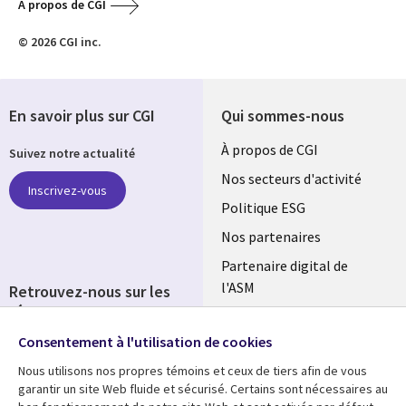
A propos de CGI
© 2026 CGI inc.
En savoir plus sur CGI
Qui sommes-nous
Useful
À propos de CGI
Suivez notre actualité
links
Nos secteurs d'activité
Inscrivez-vous
FRANCE
Politique ESG
Nos partenaires
Partenaire digital de
l'ASM
Retrouvez-nous sur les
réseaux
Salle de presse
Consentement à l'utilisation de cookies
Social
Fusions
Media
Nous utilisons nos propres témoins et ceux de tiers afin de vous
FRANCE
garantir un site Web fluide et sécurisé. Certains sont nécessaires au