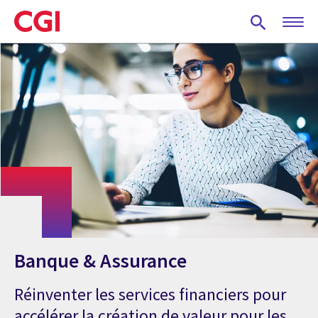
Skip
to
main
content
Banque & Assurance
Réinventer les services financiers pour
accélérer la création de valeur pour les