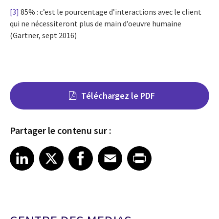
[3]
85% : c’est le pourcentage d’interactions avec le client
qui ne nécessiteront plus de main d’oeuvre humaine
(Gartner, sept 2016)
Téléchargez le PDF
Partager le contenu sur :
Share on LinkedIn
Share on X
Share on Facebook
Share on Email
Share on Print
LinkedIn
X
Facebook
Email
Print