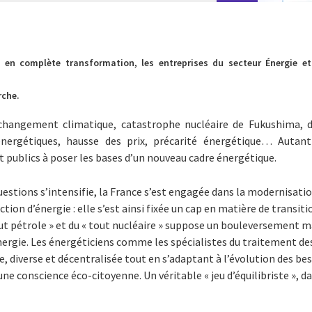
en complète transformation, les entreprises du secteur Énergie et U
rche.
changement climatique, catastrophe nucléaire de Fukushima,
nergétiques, hausse des prix, précarité énergétique… Autan
et publics à poser les bases d’un nouveau cadre énergétique.
questions s’intensifie, la France s’est engagée dans la modernisati
on d’énergie : elle s’est ainsi fixée un cap en matière de transiti
out pétrole » et du « tout nucléaire » suppose un bouleversement ma
énergie. Les énergéticiens comme les spécialistes du traitement de
e, diverse et décentralisée tout en s’adaptant à l’évolution des 
ne conscience éco-citoyenne. Un véritable « jeu d’équilibriste », d