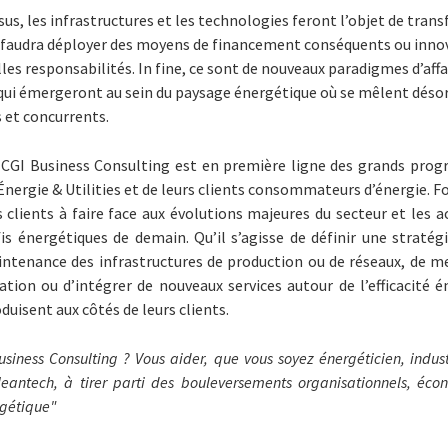
us, les infrastructures et les technologies feront l’objet de tran
il faudra déployer des moyens de financement conséquents ou innov
les responsabilités. In fine, ce sont de nouveaux paradigmes d’affai
, qui émergeront au sein du paysage énergétique où se mêlent désor
s et concurrents.
, CGI Business Consulting est en première ligne des grands pr
Énergie & Utilities et de leurs clients consommateurs d’énergie. Fo
s clients à faire face aux évolutions majeures du secteur et le
s énergétiques de demain. Qu’il s’agisse de définir une straté
intenance des infrastructures de production ou de réseaux, de m
tion ou d’intégrer de nouveaux services autour de l’efficacité é
uisent aux côtés de leurs clients.
iness Consulting ? Vous aider, que vous soyez énergéticien, industr
u cleantech, à tirer parti des bouleversements organisationnels, éc
rgétique"