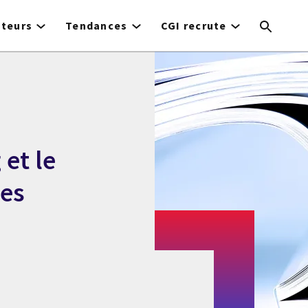
cteurs
Tendances
CGI recrute
et le
ies