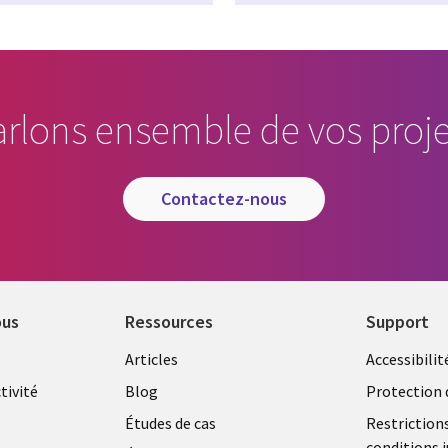
arlons ensemble de vos proje
contactez-nous
ous
Ressources
Support
Library
Legal
Articles
Accessibilit
Links
FRANC
tivité
Blog
Protection 
FRANCE
Études de cas
Restriction
conditions j