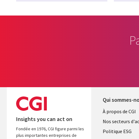
P
Qui sommes-n
Useful
À propos de CGI
Insights you can act on
links
Nos secteurs d'ac
Fondée en 1976, CGI figure parmi les
FRANCE
Politique ESG
plus importantes entreprises de