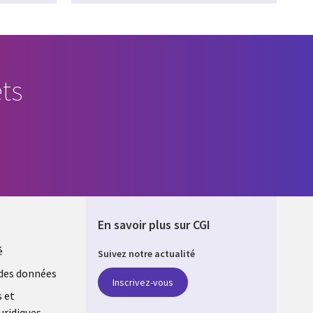
ts
En savoir plus sur CGI
é
Suivez notre actualité
E
des données
Inscrivez-vous
s et
uridiques