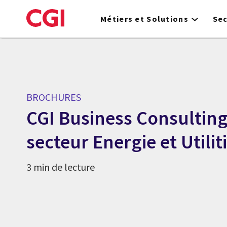
Skip
to
Métiers et Solutions
Se
main
content
BROCHURES
CGI Business Consulting 
secteur Energie et Utilit
3 min de lecture