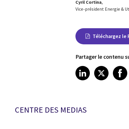
Cyril Cortina
,
Vice-président Energie & U
Téléchargez le 
Partager le contenu su
Share on Link
Share on
Sha
LinkedIn
X
CENTRE DES MEDIAS