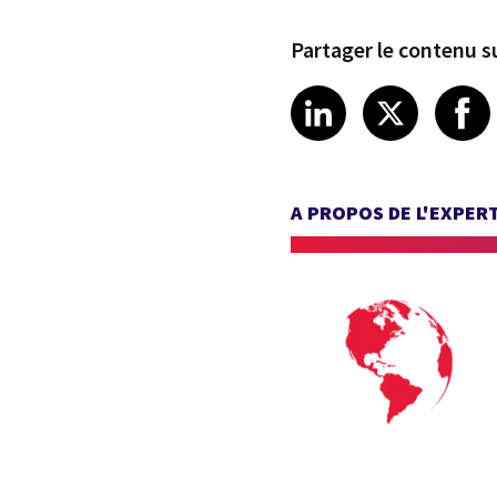
Partager le contenu su
Share article
Share art
Shar
LinkedIn
X
A PROPOS DE L'EXPER