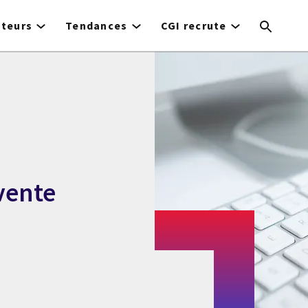
cteurs
Tendances
CGI recrute
vente