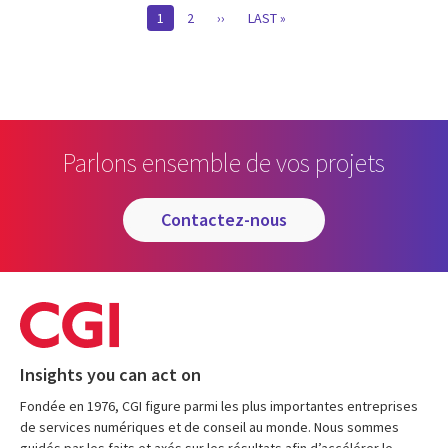
Pagination
CURRENT
1
PAGE
2
PAGE
››
DERNIÈRE
LAST »
PAGE
SUIVANTE
PAGE
Parlons ensemble de vos projets
contactez-nous
Insights you can act on
Fondée en 1976, CGI figure parmi les plus importantes entreprises
de services numériques et de conseil au monde. Nous sommes