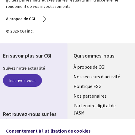
guidés par les faits et axés sur les résultats afin d’accélérer le
rendement de vos investissements.
A propos de CGI
© 2026 CGI inc.
En savoir plus sur CGI
Qui sommes-nous
Useful
À propos de CGI
Suivez notre actualité
links
Nos secteurs d'activité
Inscrivez-vous
FRANCE
Politique ESG
Nos partenaires
Partenaire digital de
l'ASM
Retrouvez-nous sur les
réseaux
Salle de presse
Consentement à l'utilisation de cookies
Social
Fusions