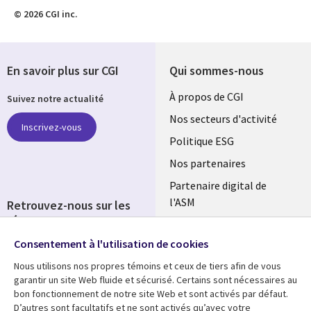
© 2026 CGI inc.
En savoir plus sur CGI
Qui sommes-nous
Useful
À propos de CGI
Suivez notre actualité
links
Nos secteurs d'activité
Inscrivez-vous
FRANCE
Politique ESG
Nos partenaires
Partenaire digital de
l'ASM
Retrouvez-nous sur les
réseaux
Salle de presse
Consentement à l'utilisation de cookies
Social
Fusions
Media
Nous utilisons nos propres témoins et ceux de tiers afin de vous
FRANCE
garantir un site Web fluide et sécurisé. Certains sont nécessaires au
bon fonctionnement de notre site Web et sont activés par défaut.
Ressources
Support
D’autres sont facultatifs et ne sont activés qu’avec votre