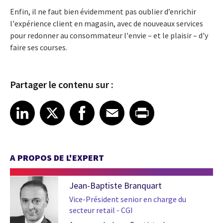
Enfin, il ne faut bien évidemment pas oublier d’enrichir
l'expérience client en magasin, avec de nouveaux services
pour redonner au consommateur l'envie – et le plaisir – d'y
faire ses courses.
Partager le contenu sur :
Share article on LinkedIn
Share article on X
Share article on Facebook
Share article on Email
Share article on Print
LinkedIn
X
Facebook
Email
Print
A PROPOS DE L'EXPERT
Jean-Baptiste Branquart
Vice-Président senior en charge du
secteur retail - CGI