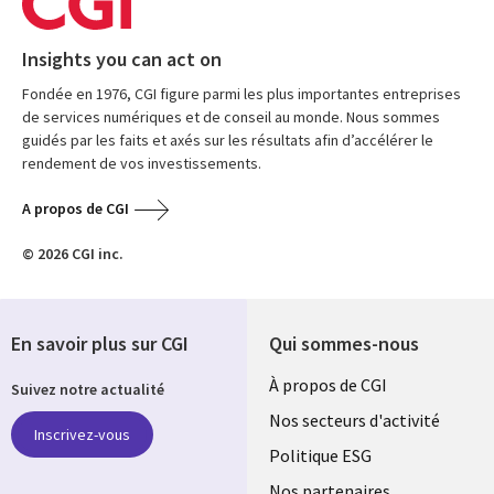
Insights you can act on
Fondée en 1976, CGI figure parmi les plus importantes entreprises
de services numériques et de conseil au monde. Nous sommes
guidés par les faits et axés sur les résultats afin d’accélérer le
rendement de vos investissements.
A propos de CGI
© 2026 CGI inc.
En savoir plus sur CGI
Qui sommes-nous
Useful
À propos de CGI
Suivez notre actualité
links
Nos secteurs d'activité
Inscrivez-vous
FRANCE
Politique ESG
Nos partenaires