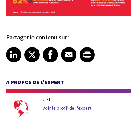
Partager le contenu sur :
Share article on LinkedIn
Share article on X
Share article on Facebook
Share article on Email
Share article on Print
LinkedIn
X
Facebook
Email
Print
A PROPOS DE L'EXPERT
CGI
Voir le profil de l'expert