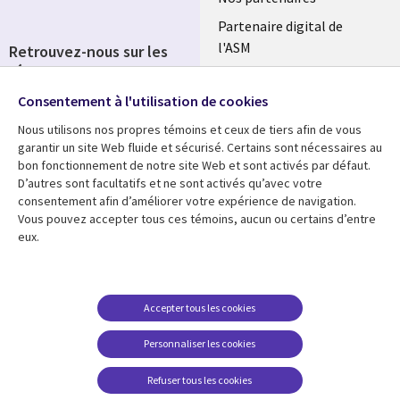
Partenaire digital de
l'ASM
Retrouvez-nous sur les
réseaux
Salle de presse
Consentement à l'utilisation de cookies
Social
Fusions
Media
Nous utilisons nos propres témoins et ceux de tiers afin de vous
FRANCE
garantir un site Web fluide et sécurisé. Certains sont nécessaires au
bon fonctionnement de notre site Web et sont activés par défaut.
Ressources
Support
D’autres sont facultatifs et ne sont activés qu’avec votre
consentement afin d’améliorer votre expérience de navigation.
Library
Legal
Articles
Accessibilité
Vous pouvez accepter tous ces témoins, aucun ou certains d’entre
eux.
Links
FRANCE
Blog
Protection des données
FRANCE
Études de cas
Restrictions et
conditions juridiques
Événements
Accepter tous les cookies
FAQ Carrières
Podcasts
Personnaliser les cookies
Centre de gestion des
Points de vue
témoins
Refuser tous les cookies
Vidéos