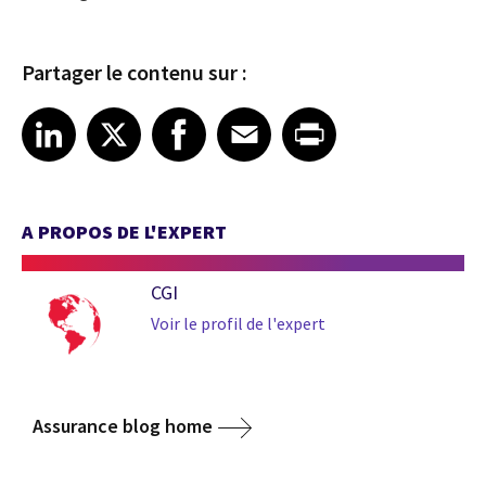
Partager le contenu sur :
Share article on LinkedIn
Share article on X
Share article on Facebook
Share article on Email
Share article on Print
LinkedIn
X
Facebook
Email
Print
A PROPOS DE L'EXPERT
CGI
Voir le profil de l'expert
Assurance blog home