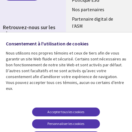
FRANCE
Politique ESG
Nos partenaires
Partenaire digital de
l'ASM
Retrouvez-nous sur les
réseaux
Salle de presse
Consentement à l'utilisation de cookies
Social
Fusions
Media
Nous utilisons nos propres témoins et ceux de tiers afin de vous
FRANCE
garantir un site Web fluide et sécurisé. Certains sont nécessaires au
bon fonctionnement de notre site Web et sont activés par défaut.
Ressources
Support
D’autres sont facultatifs et ne sont activés qu’avec votre
consentement afin d’améliorer votre expérience de navigation.
Library
Legal
Articles
Accessibilité
Vous pouvez accepter tous ces témoins, aucun ou certains d’entre
eux.
Links
FRANCE
Blog
Protection des données
FRANCE
Études de cas
Restrictions et
conditions juridiques
Événements
Accepter tous les cookies
FAQ Carrières
Podcasts
Personnaliser les cookies
Centre de gestion des
Points de vue