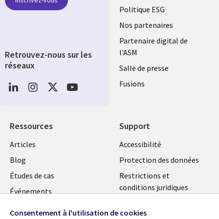
FRANCE
Politique ESG
Nos partenaires
Partenaire digital de
l'ASM
Retrouvez-nous sur les
réseaux
Salle de presse
Social
Fusions
Media
FRANCE
Ressources
Support
Library
Legal
Articles
Accessibilité
Links
FRANCE
Blog
Protection des données
FRANCE
Études de cas
Restrictions et
conditions juridiques
Événements
FAQ Carrières
Podcasts
Consentement à l'utilisation de cookies
Centre de gestion des