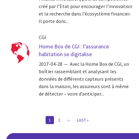
créé par l’Etat pour encourager l’innovation
et la recherche dans l’écosystème financier.
Il porte donc...
CGI
Home Box de CGI : l’assurance
habitation se digitalise
2017-04-28
Avec la Home Box de CGI, un
boîtier rassemblant et analysant les
données de différents capteurs présents
dans la maison, les assureurs sont à même
de détecter – voire d’anticiper...
Pagination
CURRENT
1
PAGE
2
PAGE
››
DERNIÈRE
LAST »
PAGE
SUIVANTE
PAGE