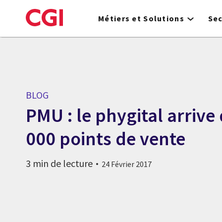
Skip
to
Métiers et Solutions
Se
main
content
BLOG
PMU : le phygital arrive
000 points de vente
3 min de lecture
24 Février 2017