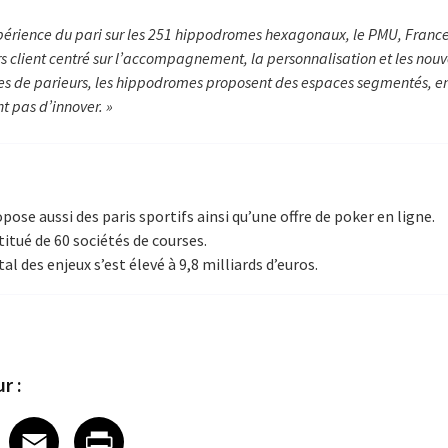
expérience du pari sur les 251 hippodromes hexagonaux, le PMU, France
client centré sur l’accompagnement, la personnalisation et les nouv
ries de parieurs, les hippodromes proposent des espaces segmentés, e
nt pas d’innover. »
ose aussi des paris sportifs ainsi qu’une offre de poker en ligne.
itué de 60 sociétés de courses.
l des enjeux s’est élevé à 9,8 milliards d’euros.
r :
 on LinkedIn
icle on X
e article on Facebook
Share article on Email
Share article on Print
Facebook
Email
Print