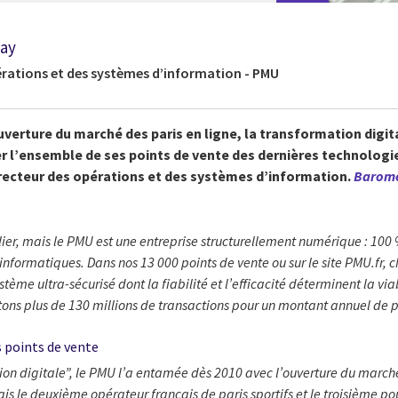
ray
érations et des systèmes d’information - PMU
verture du marché des paris en ligne, la transformation digit
per l’ensemble de ses points de vente des dernières technologie
irecteur des opérations et des systèmes d’information.
Baromèt
lier, mais le PMU est une entreprise structurellement numérique : 100
 informatiques. Dans nos 13 000 points de vente ou sur le site PMU.fr, 
e ultra-sécurisé dont la fiabilité et l’efficacité déterminent la viabi
itons plus de 130 millions de transactions pour un montant annuel de p
s points de vente
tion digitale”, le PMU l’a entamée dès 2010 avec l’ouverture du marché
 le deuxième opérateur français de paris sportifs et le troisième po