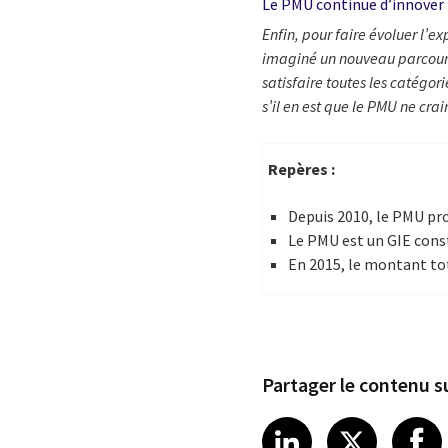
Le PMU continue d’innover
Enfin, pour faire évoluer l’
imaginé un nouveau parcours 
satisfaire toutes les catégo
s’il en est que le PMU ne crai
Repères :
Depuis 2010, le PMU prop
Le PMU est un GIE const
En 2015, le montant tota
Partager le contenu su
Share article
Share art
Shar
LinkedIn
X