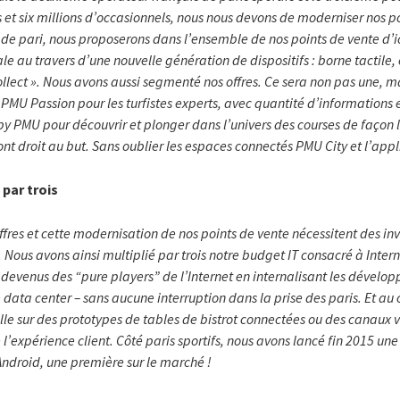
s et six millions d’occasionnels, nous nous devons de moderniser nos p
e de pari, nous proposerons dans l’ensemble de nos points de vente d’i
tale au travers d’une nouvelle génération de dispositifs : borne tactile,
ollect ». Nous avons aussi segmenté nos offres. Ce sera non pas une, m
: PMU Passion pour les turfistes experts, avec quantité d’informations
ppy PMU pour découvrir et plonger dans l’univers des courses de façon
nt droit au but. Sans oublier les espaces connectés PMU City et l’ap
 par trois
fres et cette modernisation de nos points de vente nécessitent des i
Nous avons ainsi multiplié par trois notre budget IT consacré à Intern
evenus des “pure players” de l’Internet en internalisant les dévelo
ta center – sans aucune interruption dans la prise des paris. Et a
le sur des prototypes de tables de bistrot connectées ou des canaux v
 l’expérience client. Côté paris sportifs, nous avons lancé fin 2015 une
ndroid, une première sur le marché !