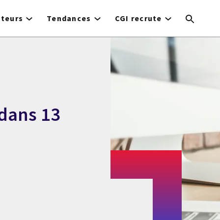
cteurs
Tendances
CGI recrute
 dans 13