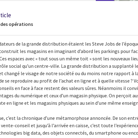
ticle
f des opérations
ateurs de la grande distribution étaient les Steve Jobs de l’époque
construit les magasins en imaginant d’abord les parkings pour facil
 Ces espaces avec « tout sous un même toit » sont les nouveaux lieu
ôle social qu’un centre-ville. La grande distribution a supplant
et changé le visage de notre société ou du moins notre rapport 
 se reproduire au profit de l’achat en ligne et à quelle vitesse ? Voi
 conseils en face à face restent des valeurs sûres. Néanmoins il conv
antages du numérique et ceux d’un magasin physique. On perçoit au
nte en ligne et les magasins physiques au sein d’une même enseign
ue, c’est la chronique d’une métamorphose annoncée. De son entr
a vente-conseil et jusqu’à l’arrivée en caisse, c’est toute l’expéri
echnologies big data, des objets connectés, du smartphone ou encor