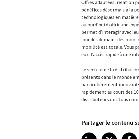
Offres adaptées, relation p
bénéfices désormais à la p
technologiques en matière 
aujourd’hui d’offrir une exp
permet d’interagir avec leu
jour dès demain : des montr
mobilité est totale. Vous p
eux, l’accès rapide à une i
Le secteur de la distributi
présents dans le monde entie
particulièrement innovants.
rapidement au cours des 10 
distributeurs ont tous comm
Partager le contenu su
Share article
Share art
Shar
LinkedIn
X