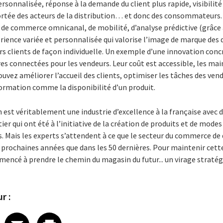
ersonnalisée, réponse à la demande du client plus rapide, visibili
ortée des acteurs de la distribution… et donc des consommateurs.
de commerce omnicanal, de mobilité, d’analyse prédictive (grâce
érience variée et personnalisée qui valorise l’image de marque des 
rs clients de façon individuelle. Un exemple d’une innovation concrè
es connectées pour les vendeurs. Leur coût est accessible, les main
ouvez améliorer l’accueil des clients, optimiser les tâches des ven
nformation comme la disponibilité d’un produit.
on est véritablement une industrie d’excellence à la française avec 
r qui ont été à l’initiative de la création de produits et de modes
 Mais les experts s’attendent à ce que le secteur du commerce de 
prochaines années que dans les 50 dernières. Pour maintenir cette
encé à prendre le chemin du magasin du futur... un virage stratég
r :
 on LinkedIn
icle on X
e article on Facebook
Share article on Email
Share article on Print
Facebook
Email
Print