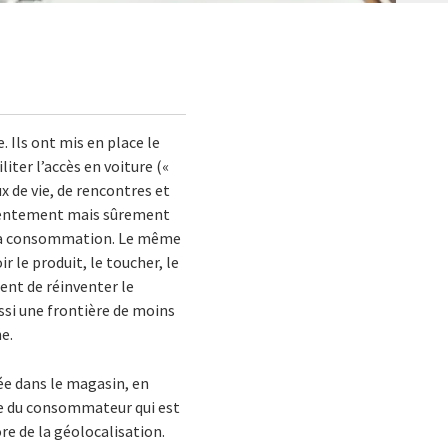
. Ils ont mis en place le
iter l’accès en voiture («
x de vie, de rencontres et
é lentement mais sûrement
à la consommation. Le même
r le produit, le toucher, le
ient de réinventer le
ssi une frontière de moins
e.
ée dans le magasin, en
ence du consommateur qui est
e de la géolocalisation.