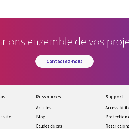
arlons ensemble de vos proje
contactez-nous
ous
Ressources
Support
Library
Legal
Articles
Accessibilit
Links
FRANC
tivité
Blog
Protection 
FRANCE
Études de cas
Restriction