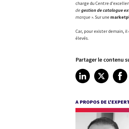
charge du Centre d'excelle
de
gestion de catalogue ex
marque
». Sur une
marketp
Car, pour exister demain, il 
élevés.
Partager le contenu su
Share article
Share art
Shar
LinkedIn
X
A PROPOS DE L'EXPER