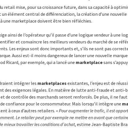
du retail mise, pour sa croissance future, dans sa capacité à optimi
ent un élément central de différenciation, la création d’une nouvel
à une marketplace doivent être bien réfléchies.
ige ainsi de l’opérateur qu’il passe d’une logique vendeur à une lo
dentifier et convaincre les meilleurs vendeurs du marché de se réf
lients. Les enjeux sont donc importants et, s’ils ne sont pas corre
marque. Aussi est-il moins dangereux de lancer une nouvelle marque
od Ricard, par exemple, qui a lancé une
marketplace
sans s’appuy
raient intégrer les
marketplaces
existantes, l’enjeu est de réussi
nt des exigences légales. En matière de lutte anti-fraude et anti
 et de contrôle des marchands seront renforcés. De plus, il ne faut 
s de confiance pour le consommateur. Mais lorsqu’il intègre une
ma
ent à ceux d’autres retailers. «
Pour augmenter le trafic, il est opportu
comment. Le retailer peut par exemple ne mettre en avant que certaine
 de mieux travailler les conditions d’achat
, estime Jean-Baptiste Bra