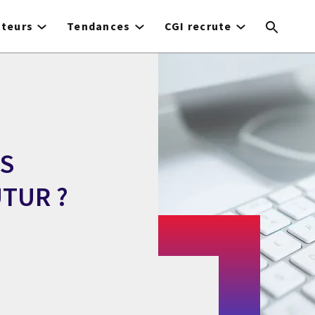
cteurs
Tendances
CGI recrute
ES
UTUR ?