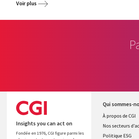
Voir plus
P
Qui sommes-n
Useful
À propos de CGI
Insights you can act on
links
Nos secteurs d'ac
Fondée en 1976, CGI figure parmi les
FRANCE
Politique ESG