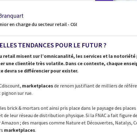
Branquart
nior en charge du secteur retail - CGI
ELLES TENDANCES POUR LE FUTUR ?
u retail misent sur l’omnicanalité, les services et la notoriété
er une clientèle très volatile. Dans ce contexte, chaque ense
 devra se différencier pour exister.
 Cdiscount,
marketplaces
de renom justifiant de milliers de référ
pignon sur rue.
 les brick & mortars ont ainsi pris place dans le paysage des place
t de leur réseau de distribution physique. Si la FNAC a fait figure 
r Amazon ; des marques comme Nature et Découvertes, Natalys, 
rs
marketplaces
.