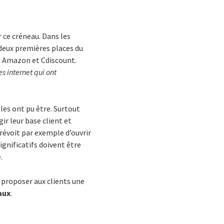
 ce créneau. Dans les
 deux premières places du
si Amazon et Cdiscount.
es internet qui ont
lles ont pu être. Surtout
ir leur base client et
prévoit par exemple d’ouvrir
gnificatifs doivent être
.
 proposer aux clients une
aux
.