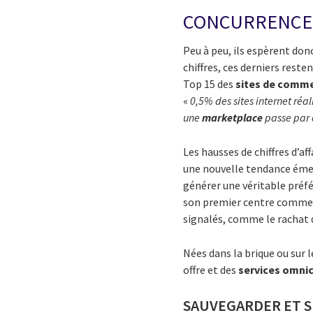
CONCURRENCE 
Peu à peu, ils espèrent don
chiffres, ces derniers rest
Top 15 des
sites de comm
«
0,5% des sites internet réal
une
marketplace
passe par 
Les hausses de chiffres d’af
une nouvelle tendance émerg
générer une véritable préf
son premier centre commerc
signalés, comme le rachat
Nées dans la brique ou sur l
offre et des
services omni
SAUVEGARDER ET S