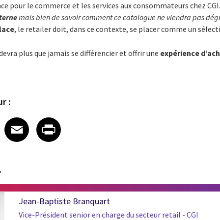
nce pour le commerce et les services aux consommateurs chez CGI
terne
mais bien de savoir comment ce catalogue ne viendra pas dégr
lace
, le retailer doit, dans ce contexte, se placer comme un sélect
devra plus que jamais se différencier et offrir une
expérience d’ac
r :
 on LinkedIn
icle on X
e article on Facebook
Share article on Email
Share article on Print
Facebook
Email
Print
T
Jean-Baptiste Branquart
Vice-Président senior en charge du secteur retail - CGI