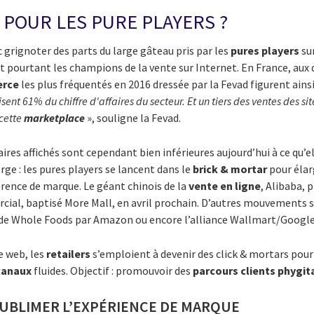
POUR LES PURE PLAYERS ?
c grignoter des parts du large gâteau pris par les
pures players
sur
ent pourtant les champions de la vente sur Internet. En France, aux
erce
les plus fréquentés en 2016 dressée par la Fevad figurent ain
isent 61% du chiffre d'affaires du secteur. Et un tiers des ventes des sit
cette
marketplace
», souligne la Fevad.
faires affichés sont cependant bien inférieures aujourd’hui à ce qu’e
e : les pures players se lancent dans le
brick & mortar
pour élarg
érence de marque. Le géant chinois de la
vente en ligne
, Alibaba, 
ial, baptisé More Mall, en avril prochain. D’autres mouvements si
 de Whole Foods par Amazon ou encore l’alliance Wallmart/Google
e web, les
retailers
s’emploient à devenir des click & mortars pour
canaux
fluides. Objectif : promouvoir des
parcours clients phygit
UBLIMER L’EXPÉRIENCE DE MARQUE