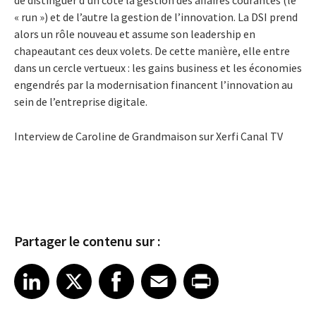
« run ») et de l’autre la gestion de l’innovation. La DSI prend
alors un rôle nouveau et assume son leadership en
chapeautant ces deux volets. De cette manière, elle entre
dans un cercle vertueux : les gains business et les économies
engendrés par la modernisation financent l’innovation au
sein de l’entreprise digitale.
Interview de Caroline de Grandmaison sur Xerfi Canal TV
Partager le contenu sur :
Share article on LinkedIn
Share article on X
Share article on Facebook
Share article on Email
Share article on Print
LinkedIn
X
Facebook
Email
Print