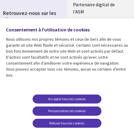
Partenaire digital de
l'ASM
Retrouvez-nous sur les
réseaux
Salle de presse
Consentement à l'utilisation de cookies
Social
Fusions
Media
Nous utilisons nos propres témoins et ceux de tiers afin de vous
FRANCE
garantir un site Web fluide et sécurisé. Certains sont nécessaires au
bon fonctionnement de notre site Web et sont activés par défaut.
Ressources
Support
D’autres sont facultatifs et ne sont activés qu’avec votre
consentement afin d’améliorer votre expérience de navigation.
Library
Legal
Articles
Accessibilité
Vous pouvez accepter tous ces témoins, aucun ou certains d’entre
eux.
Links
FRANCE
Blog
Protection des données
FRANCE
Études de cas
Restrictions et
conditions juridiques
Événements
Accepter tous les cookies
FAQ Carrières
Podcasts
Personnaliser les cookies
Centre de gestion des
Points de vue
témoins
Refuser tous les cookies
Vidéos