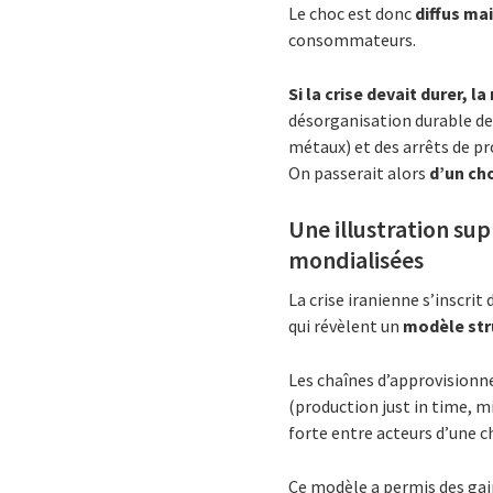
Le choc est donc
diffus ma
consommateurs.
Si la crise devait durer, 
désorganisation durable des
métaux) et des arrêts de pr
On passerait alors
d’un cho
Une illustration sup
mondialisées
La crise iranienne s’inscri
qui révèlent un
modèle str
Les chaînes d’approvision
(production just in time, 
forte entre acteurs d’une c
Ce modèle a permis des gain