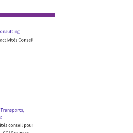
Consulting
activités Conseil
s Transports,
ng
tés conseil pour
 - CGI Business