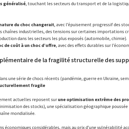
is généralisé
, touchant les secteurs du transport et de la logistiqu
la nature du choc changerait
, avec l’épuisement progressif des sto
 chaînes industrielles, des tensions sur certaines importations cri
oduction dans les secteurs les plus exposés (automobile, chimie).
c de coût à un choc d’offre
, avec des effets durables sur l’écon
plémentaire de la fragilité structurelle des supp
t dans une série de chocs récents (pandémie, guerre en Ukraine, se
ucturellement fragile
nement actuelles reposent sur
une optimisation extrême des pro
minimisation des stocks), une spécialisation géographique poussé
haîne mondialisée.
s économiques considérables, mais au prix d’une vulnérabilité acc