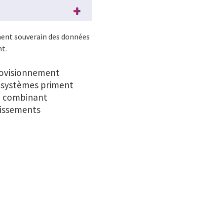
ment souverain des données
nt.
provisionnement
s systèmes priment
he combinant
stissements