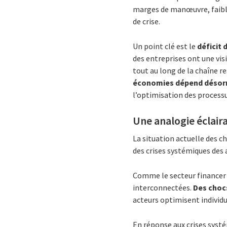
marges de manœuvre, faible
de crise.
Un point clé est le
déficit d
des entreprises ont une vis
tout au long de la chaîne r
économies dépend désorm
l’optimisation des processu
Une analogie éclaira
La situation actuelle des c
des crises systémiques des 
Comme le secteur financer
interconnectées.
Des choc
acteurs optimisent individu
En réponse aux crises systé