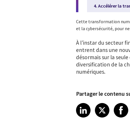
4. Accélérer la 
Cette transformation numé
et la cybersécurité, pour n
À l’instar du secteur 
entrent dans une nouve
désormais sur la seul
diversification de la 
numériques.
Partager le contenu su
Share article
Share art
Shar
LinkedIn
X