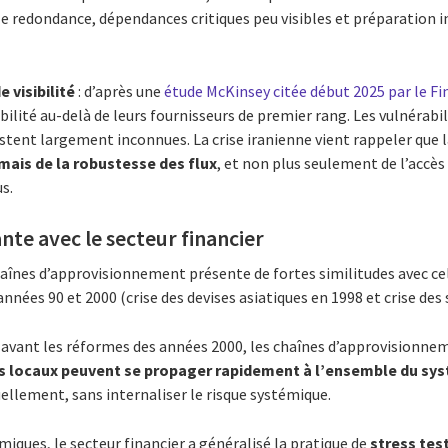
 redondance, dépendances critiques peu visibles et préparation in
e visibilité
: d’après une
étude McKinsey citée début 2025 par le F
ibilité au-delà de leurs fournisseurs de premier rang. Les vulnérab
estent largement inconnues. La crise iranienne vient rappeler que 
ais de la robustesse des flux
, et non plus seulement de l’accès
s.
nte avec le secteur financier
haînes d’approvisionnement présente de fortes similitudes avec cel
années 90 et 2000 (crise des devises asiatiques en 1998 et crise des
 avant les réformes des années 2000, les chaînes d’approvisionn
s locaux peuvent se propager rapidement à l’ensemble du sy
ellement, sans internaliser le risque systémique.
miques, le secteur financier a généralisé la pratique de
stress tes