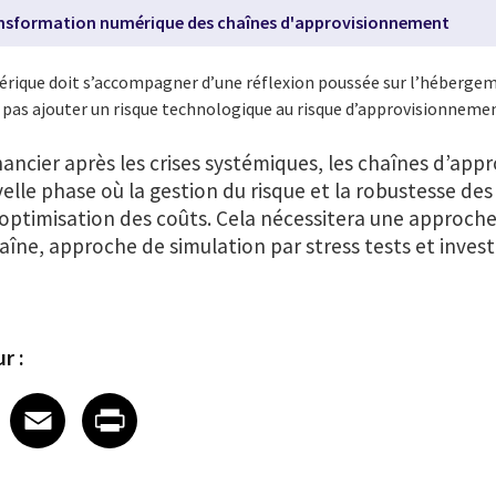
transformation numérique des chaînes d'approvisionnement
rique doit s’accompagner d’une réflexion poussée sur l’héberge
e pas ajouter un risque technologique au risque d’approvisionneme
financier après les crises systémiques, les chaînes d’ap
lle phase où la gestion du risque et la robustesse de
e optimisation des coûts. Cela nécessitera une approc
chaîne, approche de simulation par stress tests et inve
r :
 on LinkedIn
icle on X
e article on Facebook
Share article on Email
Share article on Print
Facebook
Email
Print