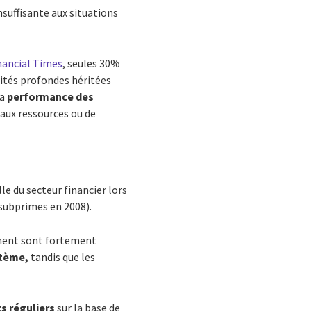
suffisante aux situations
inancial Times
, seules 30%
ilités profondes héritées
la
performance des
 aux ressources ou de
le du secteur financier lors
 subprimes en 2008).
ement sont fortement
stème,
tandis que les
ts réguliers
sur la base de