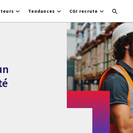
cteurs
Tendances
CGI recrute
un
té