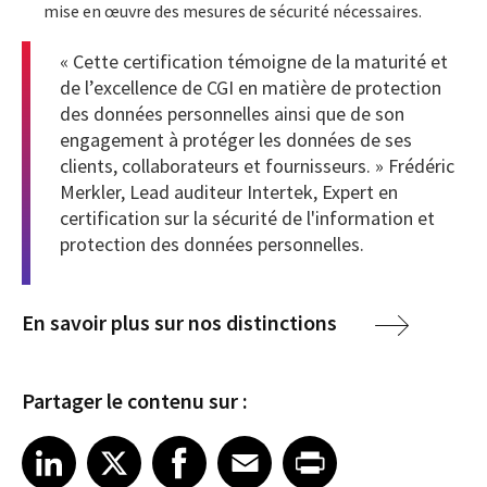
mise en œuvre des mesures de sécurité nécessaires.
« Cette certification témoigne de la maturité et
de l’excellence de CGI en matière de protection
des données personnelles ainsi que de son
engagement à protéger les données de ses
clients, collaborateurs et fournisseurs. » Frédéric
Merkler, Lead auditeur Intertek, Expert en
certification sur la sécurité de l'information et
protection des données personnelles.
En savoir plus sur nos distinctions
Partager le contenu sur :
Share article on LinkedIn
Share article on X
Share article on Facebook
Share article on Email
Share article on Print
LinkedIn
X
Facebook
Email
Print