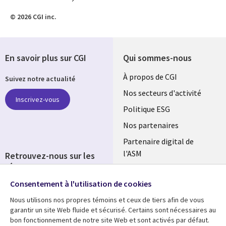
© 2026 CGI inc.
En savoir plus sur CGI
Qui sommes-nous
Useful
À propos de CGI
Suivez notre actualité
links
Nos secteurs d'activité
Inscrivez-vous
FRANCE
Politique ESG
Nos partenaires
Partenaire digital de
l'ASM
Retrouvez-nous sur les
réseaux
Salle de presse
Consentement à l'utilisation de cookies
Social
Fusions
Media
Nous utilisons nos propres témoins et ceux de tiers afin de vous
FRANCE
garantir un site Web fluide et sécurisé. Certains sont nécessaires au
bon fonctionnement de notre site Web et sont activés par défaut.