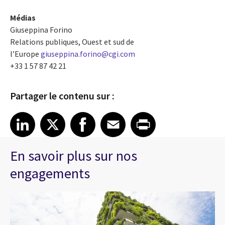
Médias
Giuseppina Forino
Relations publiques, Ouest et sud de
l’Europe
giuseppina.forino@cgi.com
+33 1 57 87 42 21
Partager le contenu sur :
Share article on LinkedIn
Share article on X
Share article on Facebook
Share article on Email
Share article on Print
LinkedIn
X
Facebook
Email
Print
En savoir plus sur nos
engagements