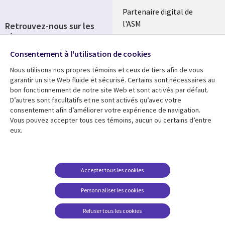
Partenaire digital de
l'ASM
Retrouvez-nous sur les
réseaux
Salle de presse
Consentement à l'utilisation de cookies
Social
Fusions
Media
Nous utilisons nos propres témoins et ceux de tiers afin de vous
FRANCE
garantir un site Web fluide et sécurisé. Certains sont nécessaires au
bon fonctionnement de notre site Web et sont activés par défaut.
Ressources
Support
D’autres sont facultatifs et ne sont activés qu’avec votre
consentement afin d’améliorer votre expérience de navigation.
Library
Legal
Articles
Accessibilité
Vous pouvez accepter tous ces témoins, aucun ou certains d’entre
eux.
Links
FRANCE
Blog
Protection des données
FRANCE
Études de cas
Restrictions et
conditions juridiques
Événements
Accepter tous les cookies
FAQ Carrières
Podcasts
Personnaliser les cookies
Centre de gestion des
Points de vue
témoins
Refuser tous les cookies
Vidéos