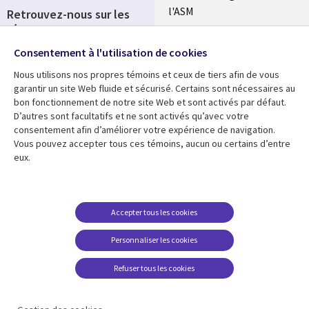
l'ASM
Retrouvez-nous sur les
réseaux
Salle de presse
Consentement à l'utilisation de cookies
Social
Fusions
Media
Nous utilisons nos propres témoins et ceux de tiers afin de vous
FRANCE
garantir un site Web fluide et sécurisé. Certains sont nécessaires au
bon fonctionnement de notre site Web et sont activés par défaut.
Ressources
Support
D’autres sont facultatifs et ne sont activés qu’avec votre
consentement afin d’améliorer votre expérience de navigation.
Library
Legal
Articles
Accessibilité
Vous pouvez accepter tous ces témoins, aucun ou certains d’entre
eux.
Links
FRANCE
Blog
Protection des données
FRANCE
Études de cas
Restrictions et
conditions juridiques
Événements
Accepter tous les cookies
FAQ Carrières
Podcasts
Personnaliser les cookies
Centre de gestion des
Points de vue
témoins
Refuser tous les cookies
Vidéos
En voir plus