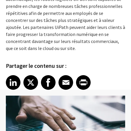
prendre en charge de nombreuses tâches professionnelles
répétitives afin de permettre aux employés de se
concentrer sur des tâches plus stratégiques et à valeur
ajoutée. Les partenaires UiPath peuvent aider leurs clients à
faire progresser la transformation numérique en se
concentrant davantage sur leurs résultats commerciaux,
que ce soit dans le cloud ou sur site.
Partager le contenu sur :
Share article on LinkedIn
Share article on X
Share article on Facebook
Share article on Email
Share article on Print
LinkedIn
X
Facebook
Email
Print