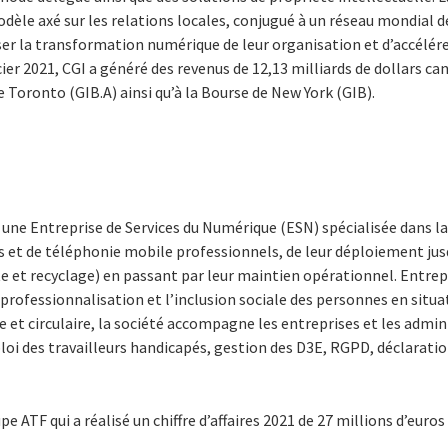
odèle axé sur les relations locales, conjugué à un réseau mondial de
ser la transformation numérique de leur organisation et d’accélére
cier 2021, CGI a généré des revenus de 12,13 milliards de dollars ca
e Toronto (GIB.A) ainsi qu’à la Bourse de New York (GIB).
 une Entreprise de Services du Numérique (ESN) spécialisée dans la 
et de téléphonie mobile professionnels, de leur déploiement jusq
 et recyclage) en passant par leur maintien opérationnel. Entrep
a professionnalisation et l’inclusion sociale des personnes en situ
re et circulaire, la société accompagne les entreprises et les admi
loi des travailleurs handicapés, gestion des D3E, RGPD, déclarati
pe ATF qui a réalisé un chiffre d’affaires 2021 de 27 millions d’euro