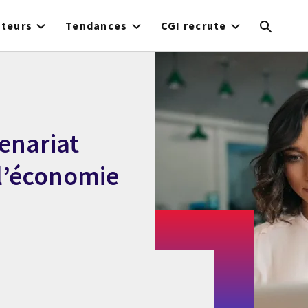
cteurs
Tendances
CGI recrute
tenariat
 l’économie