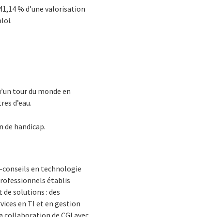
41,14 % d’une valorisation
loi.
qu’un tour du monde en
res d’eau.
n de handicap.
s-conseils en technologie
rofessionnels établis
 de solutions : des
vices en TI et en gestion
La collaboration de CGI avec