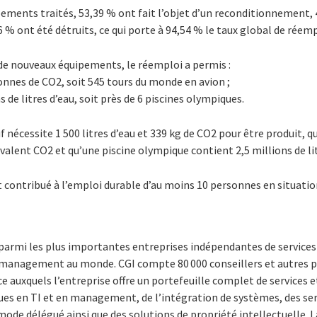
pements traités, 53,39 % ont fait l’objet d’un reconditionnement, 
6 % ont été détruits, ce qui porte à 94,54 % le taux global de réemp
 de nouveaux équipements, le réemploi a permis :
 tonnes de CO2, soit 545 tours du monde en avion ;
 de litres d’eau, soit près de 6 piscines olympiques.
 nécessite 1 500 litres d’eau et 339 kg de CO2 pour être produit, 
valent CO2 et qu’une piscine olympique contient 2,5 millions de lit
 contribué à l’emploi durable d’au moins 10 personnes en situatio
 parmi les plus importantes entreprises indépendantes de service
n management au monde. CGI compte 80 000 conseillers et autres p
 auxquels l’entreprise offre un portefeuille complet de services et
ues en TI et en management, de l’intégration de systèmes, des ser
 mode délégué ainsi que des solutions de propriété intellectuelle. 