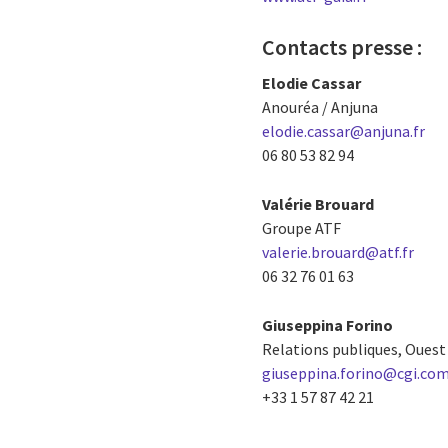
Contacts presse :
Elodie Cassar
Anouréa / Anjuna
elodie.cassar@anjuna.fr
06 80 53 82 94
Valérie Brouard
Groupe ATF
valerie.brouard@atf.fr
06 32 76 01 63
Giuseppina Forino
Relations publiques, Ouest 
giuseppina.forino@cgi.co
+33 1 57 87 42 21