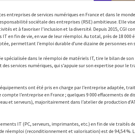
tes entreprises de services numériques en France et dans le monde
sponsabilité sociétale des entreprises (RSE) ambitieuse. Elle vise 
ités et à favoriser l’inclusion et la diversité. Depuis 2015, CGI con
 IT en fin de vie, en vue de leur réemploi. Au total, près de 18 000
aptée, permettant l’emploi durable d’une dizaine de personnes en 
e spécialisée dans le réemploi de matériels IT, tire le bilan de son
t des services numériques, qui s’appuie sur son expertise pour le t
 équipements ont été pris en charge par l’entreprise adaptée, trait
ue compte l’entreprise en France ; quelques 9 000 effacements de di
reau et serveurs), majoritairement dans l’atelier de production d’AT
ements IT (PC, serveurs, imprimantes, etc.) en fin de vie traités d
 de réemploi (reconditionnement et valorisation) est de 94,54 %. Le