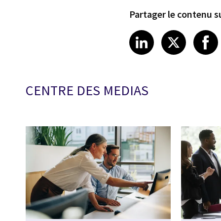
Partager le contenu su
Share article
Share art
Shar
LinkedIn
X
CENTRE DES MEDIAS