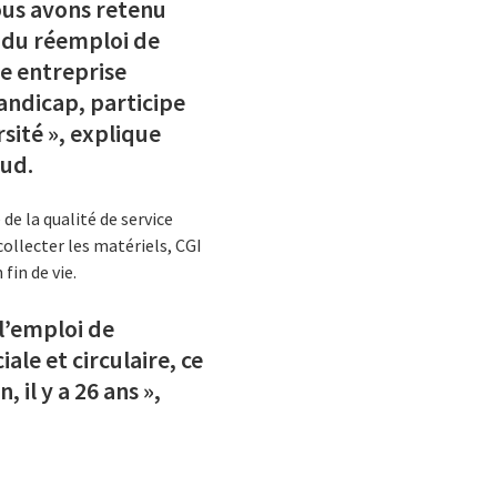
Nous avons retenu
 du réemploi de
ne entreprise
andicap, participe
sité », explique
Sud.
de la qualité de service
collecter les matériels, CGI
fin de vie.
l’emploi de
ale et circulaire, ce
il y a 26 ans »,