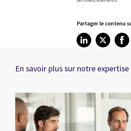
Partager le contenu su
Share article
Share art
Shar
LinkedIn
X
En savoir plus sur notre expertise