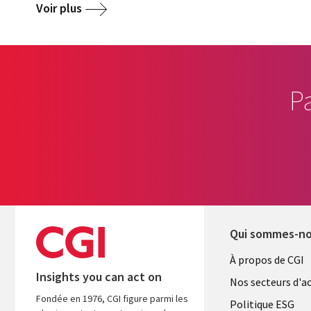
Voir plus
P
Qui sommes-n
Useful
À propos de CGI
Insights you can act on
links
Nos secteurs d'ac
Fondée en 1976, CGI figure parmi les
FRANCE
Politique ESG