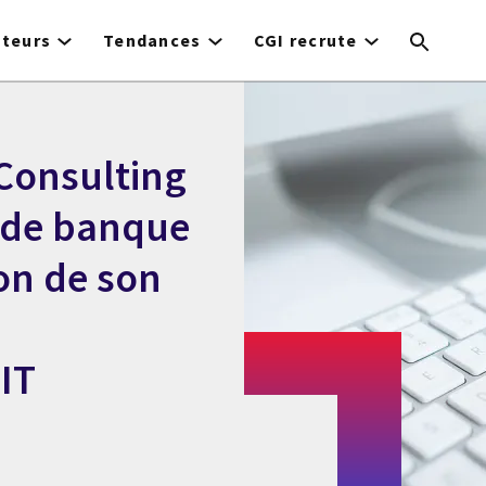
cteurs
Tendances
CGI recrute
Consulting
nde banque
ion de son
 IT