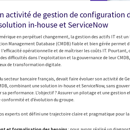
n activité de gestion de configuration d
solution in-house et ServiceNow
rique en perpétuel changement, la gestion des actifs IT est un l
ation Management Database (CMDB) fiable et bien gérée permet d'
l'efficacité opérationnelle et de maîtriser les coûts IT. Pourtant
es difficultés dans l'exploitation et la gouvernance de leur CMDB, 
eux de transformation digitale.
du secteur bancaire français, devait faire évoluer son activité de G
 CMDB, combinant une solution in-house et ServiceNow, sans gouv
 sa performance. L’objectif ? Assurer un pilotage et une gestion ef
 conformité et d’évolution du groupe.
s experts ont défini une trajectoire claire et pragmatique pour l
ant et formalisation des besoins
: nous avons réalisé un diagnos