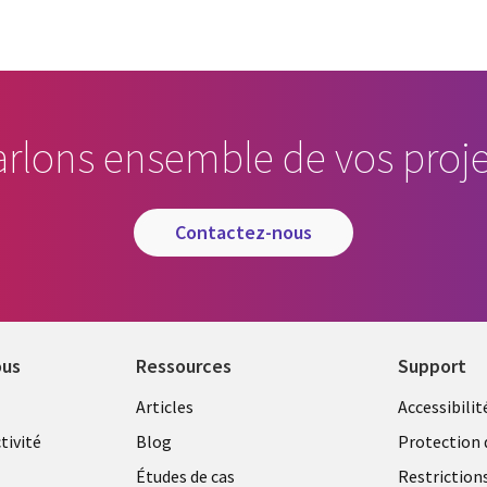
arlons ensemble de vos proje
contactez-nous
ous
Ressources
Support
Library
Legal
Articles
Accessibilit
Links
FRANC
tivité
Blog
Protection 
FRANCE
Études de cas
Restriction