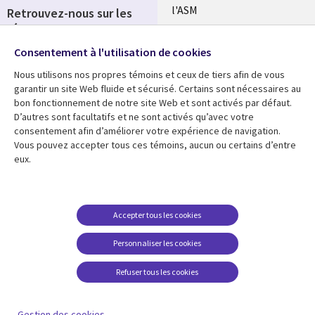
l'ASM
Retrouvez-nous sur les
réseaux
Salle de presse
Consentement à l'utilisation de cookies
Social
Fusions
Media
Nous utilisons nos propres témoins et ceux de tiers afin de vous
FRANCE
garantir un site Web fluide et sécurisé. Certains sont nécessaires au
bon fonctionnement de notre site Web et sont activés par défaut.
Ressources
Support
D’autres sont facultatifs et ne sont activés qu’avec votre
consentement afin d’améliorer votre expérience de navigation.
Library
Legal
Articles
Accessibilité
Vous pouvez accepter tous ces témoins, aucun ou certains d’entre
eux.
Links
FRANCE
Blog
Protection des données
FRANCE
Études de cas
Restrictions et
conditions juridiques
Événements
Accepter tous les cookies
FAQ Carrières
Podcasts
Personnaliser les cookies
Centre de gestion des
Points de vue
témoins
Refuser tous les cookies
Vidéos
En voir plus
Gestion des cookies