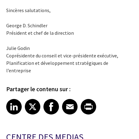
Sincères salutations,
George D. Schindler
Président et chef de la direction
Julie Godin
Coprésidente du conseil et vice-présidente exécutive,
Planification et développement stratégiques de
l’entreprise
Partager le contenu sur :
Share article on LinkedIn
Share article on X
Share article on Facebook
Share article on Email
Share article on Print
LinkedIn
X
Facebook
Email
Print
CENTRE DES MEDIAS