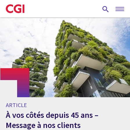
Skip
to
main
content
ARTICLE
À vos côtés depuis 45 ans –
Message à nos clients