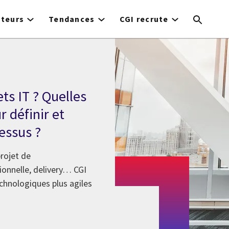
cteurs
Tendances
CGI recrute
s IT ? Quelles
 définir et
essus ?
rojet de
ionnelle, delivery… CGI
chnologiques plus agiles